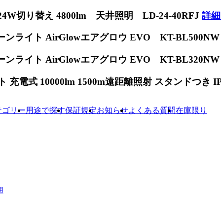
W切り替え 4800lm 天井照明 LD-24-40RFJ
詳細
ンライト AirGlowエアグロウ EVO KT-BL500N
ンライト AirGlowエアグロウ EVO KT-BL320N
電式 10000lm 1500m遠距離照射 スタンドつき IP65
テゴリー
用途で探す
保証規定
お知らせ
よくある質問
在庫限り
用