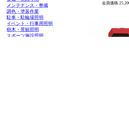
会員価格:25,20
メンテナンス・整備
調色・塗装作業
駐車・駐輪場照明
イベント・行事用照明
樹木・景観照明
スポーツ施設照明
通路照明・街灯
船舶・ボート
価格帯
1～2000円
2,001～5,000円
5,001～8,000円
8,001～10,000円
10,001～20,000円
20,001～50,000円
50,001円～
グッド・グッズ(GOOD
式LEDライト 角度
1600LM 点灯4モード Cro
8,800円