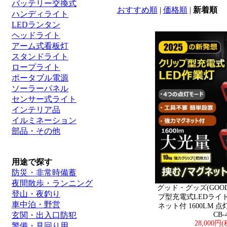
バッテリー交換式
おすすめ順
|
価格順
|
新着順
ハンディライト
LEDランタン
ヘッドライト
アーム式看板灯
スタンドライト
ロープライト
ポータブル電源
ソーラーパネル
センサー式ライト
インテリア品
イルミネーション
部品・その他
用途で探す
防災・非常時備蓄
夜間散歩・ランニング
グッド・グッズ(GOODG
登山・夜釣り
プ型充電式LEDライ
車中泊・野営
ネット付 1600LM 点灯4
玄関・出入口防犯
CB-
28,000円
警備・見回り用