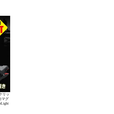
 クリッ
力マグ
ight