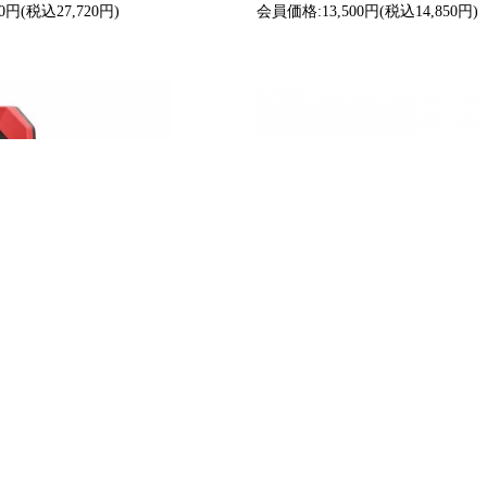
0円(税込27,720円)
会員価格:13,500円(税込14,850円)
GOODS) クリップ型充電
グッドグッズ(GOODGOODS) TP-S15M 
調整自由 強力マグネット付
ープライト ※電源コード別売り※ 15m 
coCLipLight YC-1600M
光 180W 約13500LM 複数連結可能 最大
(税込9,680円)
15,400円(税込16,940円)