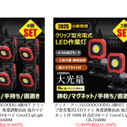
OODS) 4個SET クリッ
グッド・グッズ(GOODGOODS) 2個SET
ト 角度調整自由 強力マグ
プ型充電式LEDライト 角度調整自由 強
モード CrocoCLipLight
ネット付 1600LM 点灯4モード CrocoCLipL
41600M
CB-21600M
(税込30,800円)
15,000円(税込16,500円)