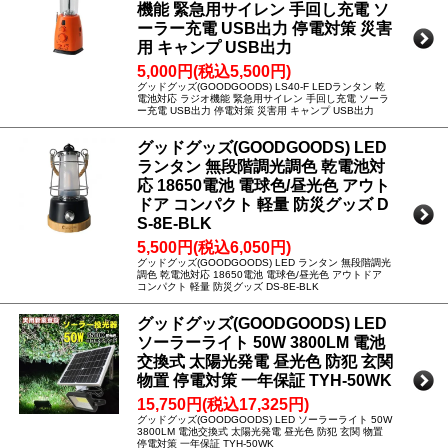
機能 緊急用サイレン 手回し充電 ソ
ーラー充電 USB出力 停電対策 災害
用 キャンプ USB出力
5,000円(税込5,500円)
グッドグッズ(GOODGOODS) LS40-F LEDランタン 乾
電池対応 ラジオ機能 緊急用サイレン 手回し充電 ソーラ
ー充電 USB出力 停電対策 災害用 キャンプ USB出力
グッドグッズ(GOODGOODS) LED
ランタン 無段階調光調色 乾電池対
応 18650電池 電球色/昼光色 アウト
ドア コンパクト 軽量 防災グッズ D
S-8E-BLK
5,500円(税込6,050円)
グッドグッズ(GOODGOODS) LED ランタン 無段階調光
調色 乾電池対応 18650電池 電球色/昼光色 アウトドア
コンパクト 軽量 防災グッズ DS-8E-BLK
グッドグッズ(GOODGOODS) LED
ソーラーライト 50W 3800LM 電池
交換式 太陽光発電 昼光色 防犯 玄関
物置 停電対策 一年保証 TYH-50WK
15,750円(税込17,325円)
グッドグッズ(GOODGOODS) LED ソーラーライト 50W
3800LM 電池交換式 太陽光発電 昼光色 防犯 玄関 物置
停電対策 一年保証 TYH-50WK