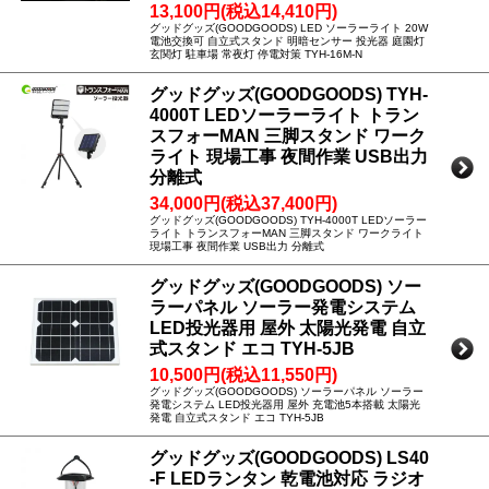
13,100円(税込14,410円)
グッドグッズ(GOODGOODS) LED ソーラーライト 20W
電池交換可 自立式スタンド 明暗センサー 投光器 庭園灯
玄関灯 駐車場 常夜灯 停電対策 TYH-16M-N
グッドグッズ(GOODGOODS) TYH-
4000T LEDソーラーライト トラン
スフォーMAN 三脚スタンド ワーク
ライト 現場工事 夜間作業 USB出力
分離式
34,000円(税込37,400円)
グッドグッズ(GOODGOODS) TYH-4000T LEDソーラー
ライト トランスフォーMAN 三脚スタンド ワークライト
現場工事 夜間作業 USB出力 分離式
グッドグッズ(GOODGOODS) ソー
ラーパネル ソーラー発電システム
LED投光器用 屋外 太陽光発電 自立
式スタンド エコ TYH-5JB
10,500円(税込11,550円)
グッドグッズ(GOODGOODS) ソーラーパネル ソーラー
発電システム LED投光器用 屋外 充電池5本搭載 太陽光
発電 自立式スタンド エコ TYH-5JB
グッドグッズ(GOODGOODS) LS40
-F LEDランタン 乾電池対応 ラジオ