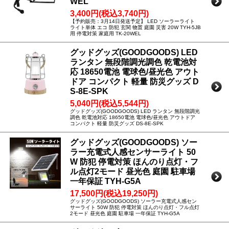
WEL
3,400円(税込3,740円)
【予約販売：3月14日発送予定】 LED ソーラーライト
ライト単体 エコ 防犯 玄関 物置 庭園 災害 20W TYH-5JB
用 停電対策 家庭用 TK-20WEL
グッドグッズ(GOODGOODS) LED
ランタン 無段階調光調色 乾電池対
応 18650電池 電球色/昼光色 アウト
ドア コンパクト 軽量 防災グッズ D
S-8E-SPK
5,040円(税込5,544円)
グッドグッズ(GOODGOODS) LED ランタン 無段階調光
調色 乾電池対応 18650電池 電球色/昼光色 アウトドア
コンパクト 軽量 防災グッズ DS-8E-SPK
グッドグッズ(GOODGOODS) ソー
ラー充電式人感センサーライト 50
W 防犯 停電対策 ほんのり点灯・フ
ル点灯2モード 昼光色 庭園 駐車場
一年保証 TYH-G5A
17,500円(税込19,250円)
グッドグッズ(GOODGOODS) ソーラー充電式人感セン
サーライト 50W 防犯 停電対策 ほんのり点灯・フル点灯
2モード 昼光色 庭園 駐車場 一年保証 TYH-G5A