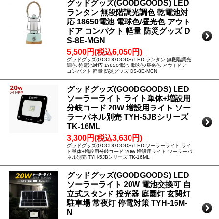
グッドグッズ(GOODGOODS) LED
ランタン 無段階調光調色 乾電池対
応 18650電池 電球色/昼光色 アウト
ドア コンパクト 軽量 防災グッズ D
S-8E-MGN
5,500円(税込6,050円)
グッドグッズ(GOODGOODS) LED ランタン 無段階調光
調色 乾電池対応 18650電池 電球色/昼光色 アウトドア
コンパクト 軽量 防災グッズ DS-8E-MGN
グッドグッズ(GOODGOODS) LED
ソーラーライト ライト単体+増設用
分岐コード 20W 増設用ライト ソー
ラーパネル別売 TYH-5JBシリーズ
TK-16ML
3,300円(税込3,630円)
グッドグッズ(GOODGOODS) LED ソーラーライト ライ
ト単体+増設用分岐コード 20W 増設用ライト ソーラーパ
ネル別売 TYH-5JBシリーズ TK-16ML
グッドグッズ(GOODGOODS) LED
ソーラーライト 20W 電池交換可 自
立式スタンド 投光器 庭園灯 玄関灯
駐車場 常夜灯 停電対策 TYH-16M-
N