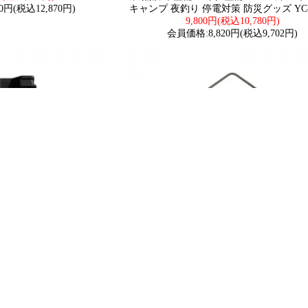
0円(税込12,870円)
キャンプ 夜釣り 停電対策 防災グッズ YC-
9,800円(税込10,780円)
会員価格:8,820円(税込9,702円)
 LEDライト 2WAY発光 2
GOODGOODS ランタン 充電式 銀雲燈
灯可 IP65防水 防塵 耐衝
無段階調光 最長100時間点灯 400lm 
搭載 懐中電灯 LED 作業
2200K キャンプ ランタン led 充電式 屋
 軽量 夜間作業 点検 車整
ト 1.5時間フル充電 シルバー キャンプ 