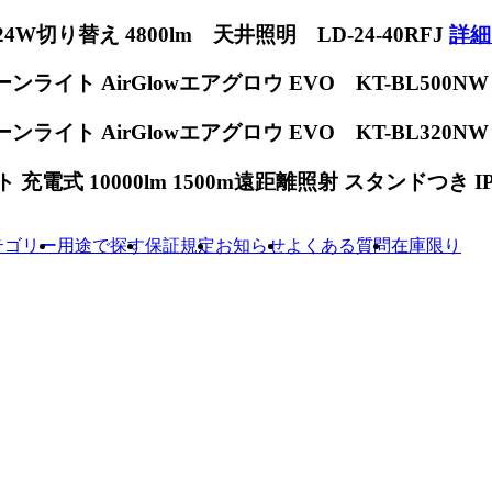
W切り替え 4800lm 天井照明 LD-24-40RFJ
詳細
ンライト AirGlowエアグロウ EVO KT-BL500N
ンライト AirGlowエアグロウ EVO KT-BL320N
電式 10000lm 1500m遠距離照射 スタンドつき IP65
テゴリー
用途で探す
保証規定
お知らせ
よくある質問
在庫限り