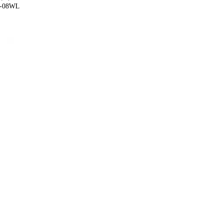
08WL
 電球色
暖色光
外 ライ
ライト