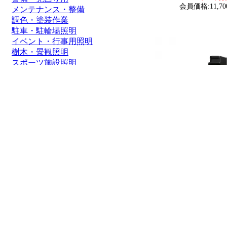
会員価格:11,70
メンテナンス・整備
調色・塗装作業
駐車・駐輪場照明
イベント・行事用照明
樹木・景観照明
スポーツ施設照明
通路照明・街灯
船舶・ボート
価格帯
1～2000円
2,001～5,000円
5,001～8,000円
8,001～10,000円
10,001～20,000円
20,001～50,000円
50,001円～
GOODGOODS 充電式
段階調光 COB 長時間点
撃 N42強力マグネット
灯 投光器 コンパクト