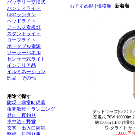
バッテリー交換式
おすすめ順
|
価格順
|
新着順
ハンディライト
LEDランタン
ヘッドライト
アーム式看板灯
スタンドライト
ロープライト
ポータブル電源
ソーラーパネル
センサー式ライト
インテリア品
イルミネーション
部品・その他
用途で探す
防災・非常時備蓄
夜間散歩・ランニング
グッドグッズ(GOODG
登山・夜釣り
充電式 70W 10000l
車中泊・野営
約1500m LED 作業
玄関・出入口防犯
ワ-クライト サ-
13,000円
警備・見回り用