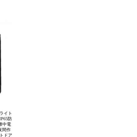
Dライト
P65防
 懐中電
 夜間作
ウトドア