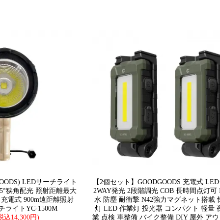
OODS) LEDサーチライト
【2個セット】GOODGOODS 充電式 LE
m 25°狭角配光 照射距離最大
2WAY発光 2段階調光 COB 長時間点灯可 I
灯 充電式 900m遠距離照射
水 防塵 耐衝撃 N42強力マグネット搭載
チライトYC-1500M
灯 LED 作業灯 投光器 コンパクト 軽量
(税込14,300円)
業 点検 車整備 バイク整備 DIY 屋外 ア