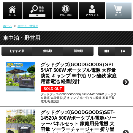
ホーム
>
車中泊・野営用
車中泊・野営用
おすすめ順
価格順
新着順
グッドグッズ(GOODGOODS) SPI-
54AT 500W ポータブル電源 大容量
防災 キャンプ 車中泊 リン酸鉄 家庭
用蓄電池 軽量設計
SOLD OUT
グッドグッズ(GOODGOODS) SPI-54AT 500W ポータブ
ル電源 大容量 防災 キャンプ 車中泊 リン酸鉄 家庭用蓄
電池 軽量設計
グッドグッズ(GOODGOODS)SET-
14520A 500Wポータブル電源+ソー
ラーパネルセット 家庭用発電機 大
容量 ソーラーチャージャー 折り畳