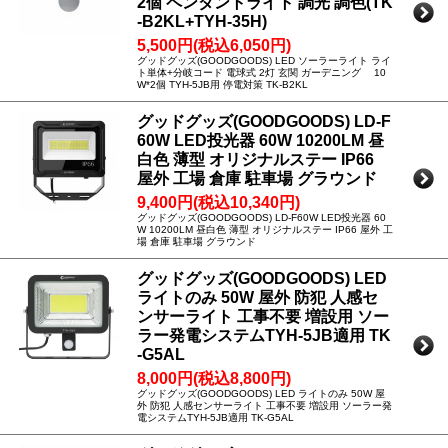
2個 ペンダントライト 調光 調色(TK
-B2KL+TYH-35H)
5,500円(税込6,050円)
グッドグッズ(GOODGOODS) LED ソーラーライト ライ
ト単体+分岐コード 電球式 2灯 玄関 ガーデニング 10
W*2個 TYH-5JB用 停電対策 TK-B2KL
グッドグッズ(GOODGOODS) LD-F
60W LED投光器 60W 10200LM 昼
白色 薄型 オリジナルステー IP66
屋外 工場 倉庫 駐車場 グラウンド
9,400円(税込10,340円)
グッドグッズ(GOODGOODS) LD-F60W LED投光器 60
W 10200LM 昼白色 薄型 オリジナルステー IP66 屋外 工
場 倉庫 駐車場 グラウンド
グッドグッズ(GOODGOODS) LED
ライトのみ 50W 屋外 防犯 人感セ
ンサーライト 工事不要 増設用 ソー
ラー発電システムTYH-5JB適用 TK
-G5AL
8,000円(税込8,800円)
グッドグッズ(GOODGOODS) LED ライトのみ 50W 屋
外 防犯 人感センサーライト 工事不要 増設用 ソーラー発
電システムTYH-5JB適用 TK-G5AL