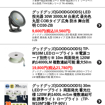
ト単体+増設用分岐コード 40W 増設用ライト ソーラーパ
ネル別売 TYH-5JBシリーズ TK-40WGL
グッドグッズ(GOODGOODS) LED
投光器 30W 3000LM 台座式 昼光色
丸型 COBタイプ 広角 防水 舞台照
明 CO30-ZB
9,600円(税込10,560円)
グッドグッズ(GOODGOODS) LED 投光器 30W 3000LM
台座式 昼光色 丸型 COBタイプ 広角 防水 舞台照明 CO3
0-ZB
グッドグッズ(GOODGOODS) TP-
W10M LEDロープライト ※電源コ
ード別売り※ 10m 両面発光 120W
約14000LM 複数連結可能 最大50ｍ
19,800円(税込21,780円)
グッドグッズ(GOODGOODS) TP-W10M LEDロープライ
ト ※電源コード別売り※ 10m 両面発光 120W 約14000
LM 複数連結可能 最大50ｍ
グッドグッズ(GOODGOODS) 30m
LEDテープライト 両面発光 蓄光仕
様 120W 約1400Lｍ/1m 複数連結可
能 誘導ライト ロープライト（TP-
W10M*3個+TP-90V）