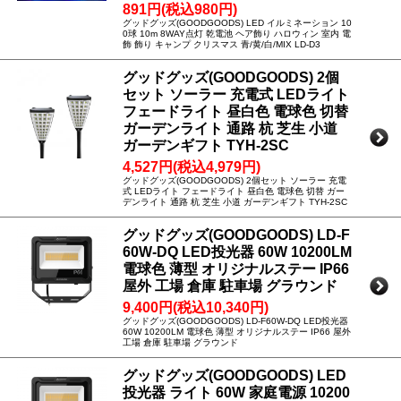
891円(税込980円)
グッドグッズ(GOODGOODS) LED イルミネーション 10
0球 10m 8WAY点灯 乾電池 ヘア飾り ハロウィン 室内 電
飾 飾り キャンプ クリスマス 青/黄/白/MIX LD-D3
グッドグッズ(GOODGOODS) 2個
セット ソーラー 充電式 LEDライト
フェードライト 昼白色 電球色 切替
ガーデンライト 通路 杭 芝生 小道
ガーデンギフト TYH-2SC
4,527円(税込4,979円)
グッドグッズ(GOODGOODS) 2個セット ソーラー 充電
式 LEDライト フェードライト 昼白色 電球色 切替 ガー
デンライト 通路 杭 芝生 小道 ガーデンギフト TYH-2SC
グッドグッズ(GOODGOODS) LD-F
60W-DQ LED投光器 60W 10200LM
電球色 薄型 オリジナルステー IP66
屋外 工場 倉庫 駐車場 グラウンド
9,400円(税込10,340円)
グッドグッズ(GOODGOODS) LD-F60W-DQ LED投光器
60W 10200LM 電球色 薄型 オリジナルステー IP66 屋外
工場 倉庫 駐車場 グラウンド
グッドグッズ(GOODGOODS) LED
投光器 ライト 60W 家庭電源 10200