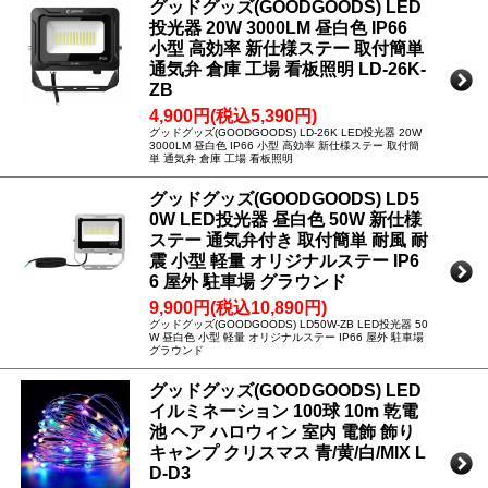
グッドグッズ(GOODGOODS) LED
投光器 20W 3000LM 昼白色 IP66
小型 高効率 新仕様ステー 取付簡単
通気弁 倉庫 工場 看板照明 LD-26K-
ZB
4,900円(税込5,390円)
グッドグッズ(GOODGOODS) LD-26K LED投光器 20W
3000LM 昼白色 IP66 小型 高効率 新仕様ステー 取付簡
単 通気弁 倉庫 工場 看板照明
グッドグッズ(GOODGOODS) LD5
0W LED投光器 昼白色 50W 新仕様
ステー 通気弁付き 取付簡単 耐風 耐
震 小型 軽量 オリジナルステー IP6
6 屋外 駐車場 グラウンド
9,900円(税込10,890円)
グッドグッズ(GOODGOODS) LD50W-ZB LED投光器 50
W 昼白色 小型 軽量 オリジナルステー IP66 屋外 駐車場
グラウンド
グッドグッズ(GOODGOODS) LED
イルミネーション 100球 10m 乾電
池 ヘア ハロウィン 室内 電飾 飾り
キャンプ クリスマス 青/黄/白/MIX L
D-D3