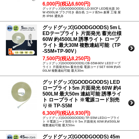
6,000円(税込6,600円)
グッドグッズ(GOODGOODS) LD-30CP LED投光器 30
W 4500LM プラグ付き 昼白色 コード長5m 倉庫 工場 屋
外 IP66 通気弁
グッドグッズ(GOODGOODS) 5m L
EDテープライト 片面発光 蓄光仕様
60W 約4500LM 誘導ライト ロープ
ライト 最大30M 複数連結可能（TP
-S5M+TP-90V）
7,500円(税込8,250円)
グッドグッズ(GOODGOODS) CB-S5M-90V LEDテープ
ライト 片面発光5m 蓄光仕様 電源コードSET 60W 約45
00LM 複数連結可能 最大30m
グッドグッズ(GOODGOODS) LED
ロープライト5m 片面発光 60W 約4
500LM 最大50m 連結可能 誘導ライ
ト ロープライト ※電源コード別売
り※ TP-S5M
6,300円(税込6,930円)
グッドグッズ(GOODGOODS) TP-S5M LEDロープライ
ト ※電源コード別売り※ 5m 片面発光 60W 約4500LM
複数連結可能 最大50m
グッドグッズ(GOODGOODS) 45m