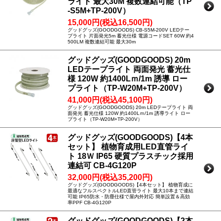
ライト 最大30M 複数連結可能（TP
-S5M+TP-200V）
15,000円(税込16,500円)
グッドグッズ(GOODGOODS) CB-S5M-200V LEDテー
プライト 片面発光5m 蓄光仕様 電源コードSET 60W 約4
500LM 複数連結可能 最大30m
グッドグッズ(GOODGOODS) 20m
LEDテープライト 両面発光 蓄光仕
様 120W 約1400Lｍ/1m 誘導 ロー
プライト（TP-W20M+TP-200V）
41,000円(税込45,100円)
グッドグッズ(GOODGOODS) 20m LEDテープライト 両
面発光 蓄光仕様 120W 約1400Lｍ/1m 誘導ライト ロー
プライト（TP-W20M+TP-200V）
グッドグッズ(GOODGOODS)【4本
セット】 植物育成用LED直管ライ
ト 18Ｗ IP65 硬質プラスチック採用
連結可 CB-4G120P
32,000円(税込35,200円)
グッドグッズ(GOODGOODS)【4本セット】 植物育成に
最適なフルスペクトルLED直管ライト 最大10本まで連結
可能 IP65防水・防塵仕様で屋内外対応 簡単設置＆高効
率PPF CB-4G120P
グッドグッズ(GOODGOODS)【2本