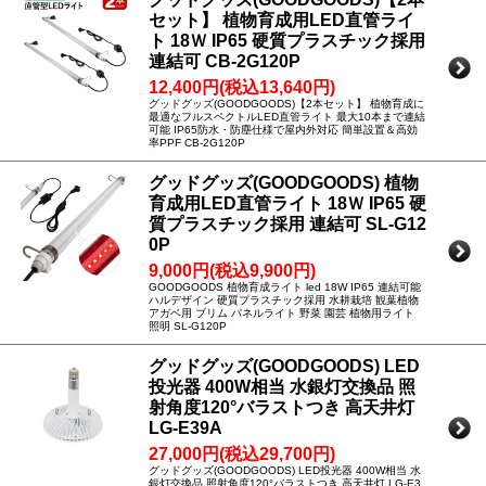
セット】 植物育成用LED直管ライ
ト 18Ｗ IP65 硬質プラスチック採用
連結可 CB-2G120P
12,400円(税込13,640円)
グッドグッズ(GOODGOODS)【2本セット】 植物育成に
最適なフルスペクトルLED直管ライト 最大10本まで連結
可能 IP65防水・防塵仕様で屋内外対応 簡単設置＆高効
率PPF CB-2G120P
グッドグッズ(GOODGOODS) 植物
育成用LED直管ライト 18Ｗ IP65 硬
質プラスチック採用 連結可 SL-G12
0P
9,000円(税込9,900円)
GOODGOODS 植物育成ライト led 18W IP65 連結可能
ハルデザイン 硬質プラスチック採用 水耕栽培 観葉植物
アガベ用 ブリム パネルライト 野菜 園芸 植物用ライト
照明 SL-G120P
グッドグッズ(GOODGOODS) LED
投光器 400W相当 水銀灯交換品 照
射角度120°バラストつき 高天井灯
LG-E39A
27,000円(税込29,700円)
グッドグッズ(GOODGOODS) LED投光器 400W相当 水
銀灯交換品 照射角度120°バラストつき 高天井灯 LG-E3