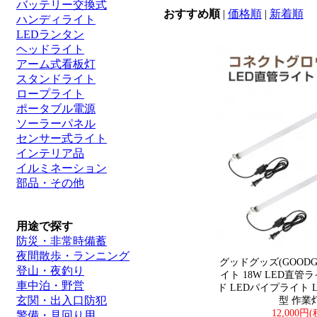
バッテリー交換式
おすすめ順
|
価格順
|
新着順
ハンディライト
LEDランタン
ヘッドライト
アーム式看板灯
スタンドライト
ロープライト
ポータブル電源
ソーラーパネル
センサー式ライト
インテリア品
イルミネーション
部品・その他
用途で探す
防災・非常時備蓄
夜間散歩・ランニング
グッドグッズ(GOODGO
登山・夜釣り
イト 18W LED直
車中泊・野営
ド LEDパイプライト L
玄関・出入口防犯
型 作業灯 
12,000円
警備・見回り用