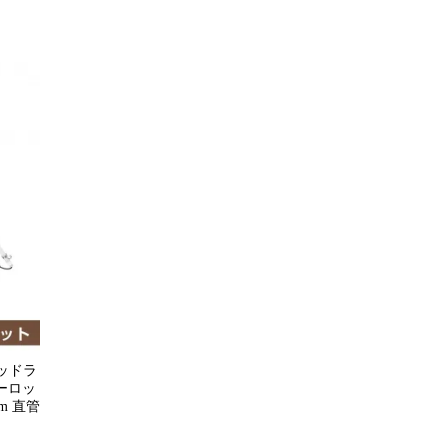
ロッドラ
ローロッ
m 直管