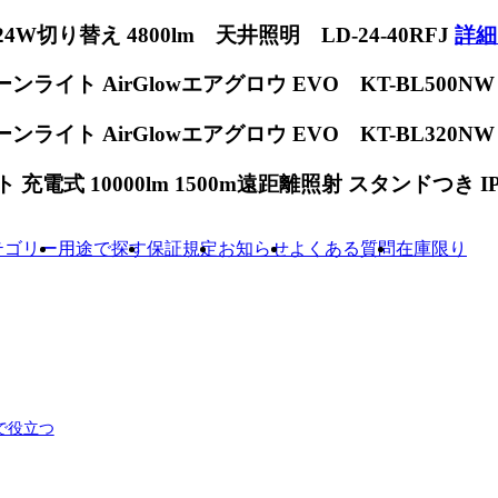
W切り替え 4800lm 天井照明 LD-24-40RFJ
詳細
ンライト AirGlowエアグロウ EVO KT-BL500N
ンライト AirGlowエアグロウ EVO KT-BL320N
電式 10000lm 1500m遠距離照射 スタンドつき IP65
テゴリー
用途で探す
保証規定
お知らせ
よくある質問
在庫限り
で役立つ