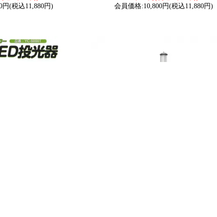
0円(税込11,880円)
会員価格:10,800円(税込11,880円)
OODS) 40W 充電式エリ
グッドグッズ(GOODGOODS) 75W 充電式
トタワー 5000LM 調光
源複合式 円柱型 LEDアップライト 360
さ調節自由 角度調整自由
配光 GD-L75G AC給電可能 現場作業 防
-6000T
対策 収納バック付