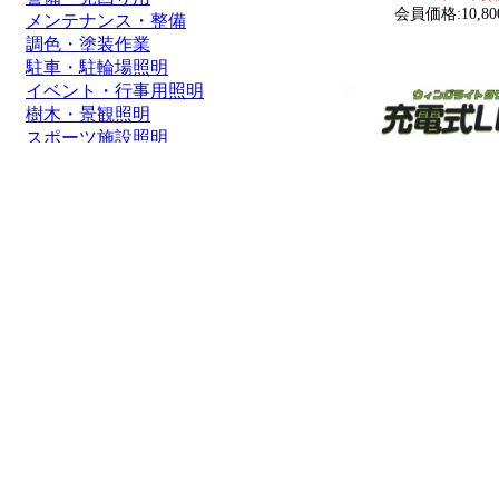
会員価格:10,80
メンテナンス・整備
調色・塗装作業
駐車・駐輪場照明
イベント・行事用照明
樹木・景観照明
スポーツ施設照明
通路照明・街灯
船舶・ボート
価格帯
1～2000円
2,001～5,000円
5,001～8,000円
8,001～10,000円
10,001～20,000円
20,001～50,000円
50,001円～
グッドグッズ(GOODG
アライト ウィングライ
調色 広範囲照明 高
YC