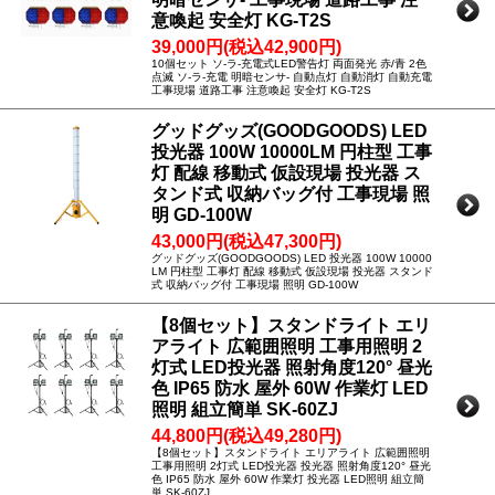
意喚起 安全灯 KG-T2S
39,000円(税込42,900円)
10個セット ソ-ラ-充電式LED警告灯 両面発光 赤/青 2色
点滅 ソ-ラ-充電 明暗センサ- 自動点灯 自動消灯 自動充電
工事現場 道路工事 注意喚起 安全灯 KG-T2S
グッドグッズ(GOODGOODS) LED
投光器 100W 10000LM 円柱型 工事
灯 配線 移動式 仮設現場 投光器 ス
タンド式 収納バッグ付 工事現場 照
明 GD-100W
43,000円(税込47,300円)
グッドグッズ(GOODGOODS) LED 投光器 100W 10000
LM 円柱型 工事灯 配線 移動式 仮設現場 投光器 スタンド
式 収納バッグ付 工事現場 照明 GD-100W
【8個セット】スタンドライト エリ
アライト 広範囲照明 工事用照明 2
灯式 LED投光器 照射角度120° 昼光
色 IP65 防水 屋外 60W 作業灯 LED
照明 組立簡単 SK-60ZJ
44,800円(税込49,280円)
【8個セット】スタンドライト エリアライト 広範囲照明
工事用照明 2灯式 LED投光器 投光器 照射角度120° 昼光
色 IP65 防水 屋外 60W 作業灯 投光器 LED照明 組立簡
単 SK-60ZJ