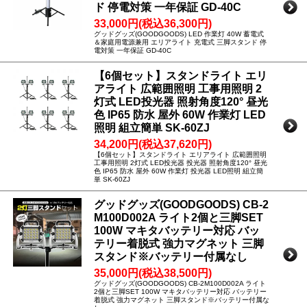
ド 停電対策 一年保証 GD-40C
33,000円(税込36,300円)
グッドグッズ(GOODGOODS) LED 作業灯 40W 蓄電式
＆家庭用電源兼用 エリアライト 充電式 三脚スタンド 停
電対策 一年保証 GD-40C
【6個セット】スタンドライト エリ
アライト 広範囲照明 工事用照明 2
灯式 LED投光器 照射角度120° 昼光
色 IP65 防水 屋外 60W 作業灯 LED
照明 組立簡単 SK-60ZJ
34,200円(税込37,620円)
【6個セット】スタンドライト エリアライト 広範囲照明
工事用照明 2灯式 LED投光器 投光器 照射角度120° 昼光
色 IP65 防水 屋外 60W 作業灯 投光器 LED照明 組立簡
単 SK-60ZJ
グッドグッズ(GOODGOODS) CB-2
M100D002A ライト2個と三脚SET
100W マキタバッテリー対応 バッ
テリー着脱式 強力マグネット 三脚
スタンド※バッテリー付属なし
35,000円(税込38,500円)
グッドグッズ(GOODGOODS) CB-2M100D002A ライト
2個と三脚SET 100W マキタバッテリー対応 バッテリー
着脱式 強力マグネット 三脚スタンド※バッテリー付属な