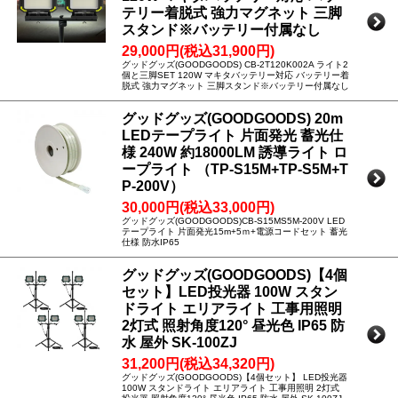
テリー着脱式 強力マグネット 三脚
スタンド※バッテリー付属なし
29,000円(税込31,900円)
グッドグッズ(GOODGOODS) CB-2T120K002A ライト2
個と三脚SET 120W マキタバッテリー対応 バッテリー着
脱式 強力マグネット 三脚スタンド※バッテリー付属なし
グッドグッズ(GOODGOODS) 20m
LEDテープライト 片面発光 蓄光仕
様 240W 約18000LM 誘導ライト ロ
ープライト （TP-S15M+TP-S5M+T
P-200V）
30,000円(税込33,000円)
グッドグッズ(GOODGOODS)CB-S15MS5M-200V LED
テープライト 片面発光15m+5ｍ+電源コードセット 蓄光
仕様 防水IP65
グッドグッズ(GOODGOODS)【4個
セット】LED投光器 100W スタン
ドライト エリアライト 工事用照明
2灯式 照射角度120° 昼光色 IP65 防
水 屋外 SK-100ZJ
31,200円(税込34,320円)
グッドグッズ(GOODGOODS)【4個セット】 LED投光器
100W スタンドライト エリアライト 工事用照明 2灯式