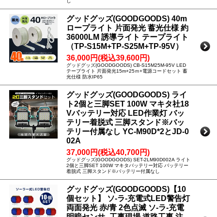
し
グッドグッズ(GOODGOODS) 40m
ロープライト 片面発光 蓄光仕様 約
36000LM 誘導ライト テープライト
（TP-S15M+TP-S25M+TP-95V）
36,000円(税込39,600円)
グッドグッズ(GOODGOODS) CB-S15M25M-95V LED
テープライト 片面発光15m+25ｍ+電源コードセット 蓄
光仕様 防水IP65
グッドグッズ(GOODGOODS) ライ
ト2個と三脚SET 100W マキタ社18
Vバッテリー対応 LED作業灯 バッ
テリー着脱式 三脚スタンド※バッ
テリー付属なし YC-M90D*2とJD-0
02A
37,000円(税込40,700円)
グッドグッズ(GOODGOODS) SET-2LM90D002A ライト
2個と三脚SET 100W マキタバッテリー対応 バッテリー
着脱式 三脚スタンド※バッテリー付属なし
グッドグッズ(GOODGOODS)【10
個セット】 ソ-ラ-充電式LED警告灯
両面発光 赤/青 2色点滅 ソ-ラ-充電
明暗センサ- 工事現場 道路工事 注