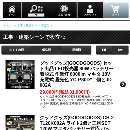
ホーム
>
工事・建築シーンで役立つ
工事・建築シーンで役立つ
おすすめ順
価格順
新着順
グッドグッズ(GOODGOODS) セッ
ト出品 LED投光器 80W バッテリー
着脱式 作業灯 8000lm マキタ 18V
充電式 昼光色 YC-P80D*二個とJD-
002A
29,000円(税込31,900円)
セット出品 GOODGOODS LED投光器 マッチングファ
イターV18 80W バッテリー 着脱式 作業灯 8000lm マキ
タ 18V 充電式 昼光色 工事用照明 YC-P80D*二個とJD-0
02A
グッドグッズ(GOODGOODS) CB-2
T120K002A ライト2個と三脚SET
120W マキタバッテリー対応 バッ