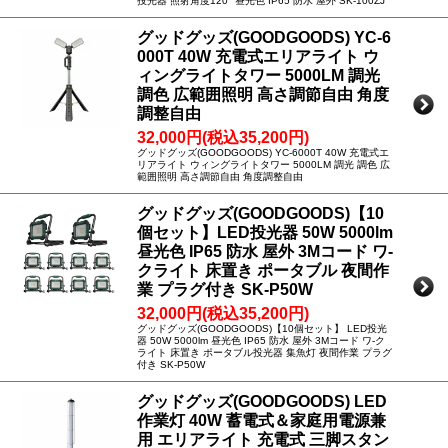
投光器 照射角度120° 昼光色 IP65 防水 屋外 SK-100ZJ
グッドグッズ(GOODGOODS) YC-6
000T 40W 充電式エリアライト ウ
ィングライトタワー 5000LM 調光
調色 広範囲照明 高さ調節自由 角度
調整自由
32,000円(税込35,200円)
グッドグッズ(GOODGOODS) YC-6000T 40W 充電式エ
リアライト ウィングライトタワー 5000LM 調光 調色 広
範囲照明 高さ調節自由 角度調整自由
グッドグッズ(GOODGOODS)【10
個セット】LED投光器 50W 5000lm
昼光色 IP65 防水 屋外 3Mコード ワ-
クライト 床置き ポータブル 夜間作
業 プラグ付き SK-P50W
32,000円(税込35,200円)
グッドグッズ(GOODGOODS)【10個セット】 LED投光
器 50W 5000lm 昼光色 IP65 防水 屋外 3Mコード ワ-ク
ライト 床置き ポータブル投光器 集魚灯 夜間作業 プラグ
付き SK-P50W
グッドグッズ(GOODGOODS) LED
作業灯 40W 蓄電式＆家庭用電源兼
用 エリアライト 充電式 三脚スタン