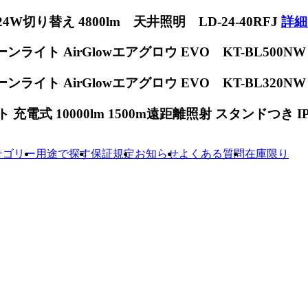
W切り替え 4800lm 天井照明 LD-24-40RFJ
詳細
ンライト AirGlowエアグロウ EVO KT-BL500N
ンライト AirGlowエアグロウ EVO KT-BL320N
電式 10000lm 1500m遠距離照射 スタンドつき IP65
テゴリー
用途で探す
保証規定
お知らせ
よくある質問
在庫限り