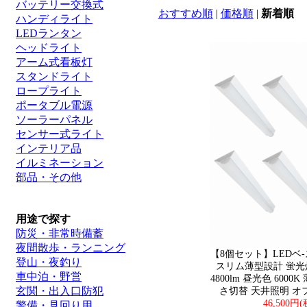
バッテリー交換式
おすすめ順
|
価格順
|
新着順
ハンディライト
LEDランタン
ヘッドライト
アーム式看板灯
スタンドライト
ロープライト
ポータブル電源
ソーラーパネル
センサー式ライト
インテリア品
イルミネーション
部品・その他
用途で探す
防災・非常時備蓄
夜間散歩・ランニング
【8個セット】LEDベ-
登山・夜釣り
スリム薄型設計 蛍光
車中泊・野営
4800lm 昼光色 6000
玄関・出入口防犯
さ切替 天井照明 オフィ
46,500円
警備・見回り用