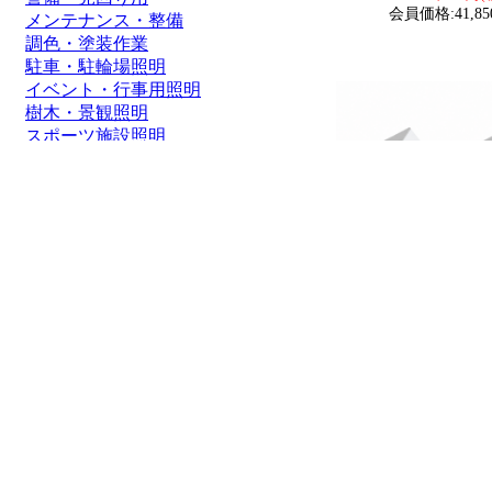
会員価格:41,85
メンテナンス・整備
調色・塗装作業
駐車・駐輪場照明
イベント・行事用照明
樹木・景観照明
スポーツ施設照明
通路照明・街灯
船舶・ボート
価格帯
1～2000円
2,001～5,000円
5,001～8,000円
8,001～10,000円
10,001～20,000円
20,001～50,000円
50,001円～
【2個セット】LEDベ-
スリム薄型設計 蛍光
4800lm 昼光色 6000
さ切替 天井照明 オフィ