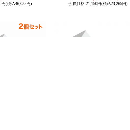
0円(税込46,035円)
会員価格:21,150円(税込23,265円)
スライト 逆富士形 40W形
LEDベ-スライト 逆富士形 40W形 スリ
灯 蛍光管 一体型 直付型
計 蛍光灯 蛍光管 一体型 直付型 4800lm
K 薄型55mm 4段階調光 明る
6000K 薄型55mm 4段階調光 明るさ切替
ス照明 LD-24-40RFJ
明 オフィス照明 LD-24-40RFJ