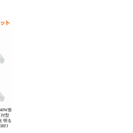
40W形
直付型
調光 明る
RFJ