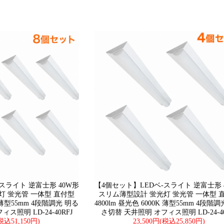
スライト 逆富士形 40W形
【4個セット】LEDベ-スライト 逆富士形 
灯 蛍光管 一体型 直付型
スリム薄型設計 蛍光灯 蛍光管 一体型 
K 薄型55mm 4段階調光 明る
4800lm 昼光色 6000K 薄型55mm 4段階
ス照明 LD-24-40RFJ
さ切替 天井照明 オフィス照明 LD-24-40
(税込51,150円)
23,500円(税込25,850円)