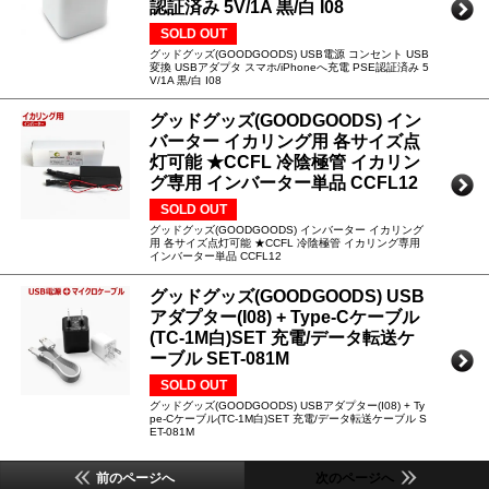
認証済み 5V/1A 黒/白 I08
SOLD OUT
グッドグッズ(GOODGOODS) USB電源 コンセント USB
変換 USBアダプタ スマホ/iPhoneへ充電 PSE認証済み 5
V/1A 黒/白 I08
グッドグッズ(GOODGOODS) イン
バーター イカリング用 各サイズ点
灯可能 ★CCFL 冷陰極管 イカリン
グ専用 インバーター単品 CCFL12
SOLD OUT
グッドグッズ(GOODGOODS) インバーター イカリング
用 各サイズ点灯可能 ★CCFL 冷陰極管 イカリング専用
インバーター単品 CCFL12
グッドグッズ(GOODGOODS) USB
アダプター(I08) + Type-Cケーブル
(TC-1M白)SET 充電/データ転送ケ
ーブル SET-081M
SOLD OUT
グッドグッズ(GOODGOODS) USBアダプター(I08) + Ty
pe-Cケーブル(TC-1M白)SET 充電/データ転送ケーブル S
ET-081M
前のページへ
次のページへ