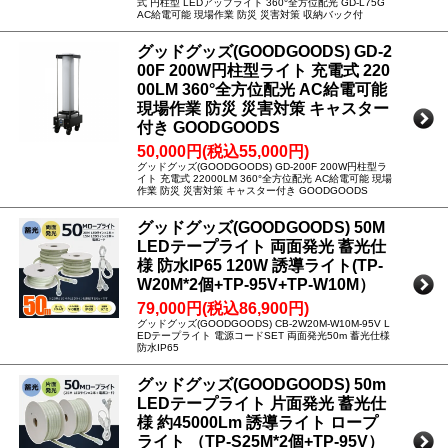
式 円柱型 LEDアップライト 360°全方位配光 GD-L75G
AC給電可能 現場作業 防災 災害対策 収納バック付
グッドグッズ(GOODGOODS) GD-2
00F 200W円柱型ライト 充電式 220
00LM 360°全方位配光 AC給電可能
現場作業 防災 災害対策 キャスター
付き GOODGOODS
50,000円(税込55,000円)
グッドグッズ(GOODGOODS) GD-200F 200W円柱型ラ
イト 充電式 22000LM 360°全方位配光 AC給電可能 現場
作業 防災 災害対策 キャスター付き GOODGOODS
グッドグッズ(GOODGOODS) 50M
LEDテープライト 両面発光 蓄光仕
様 防水IP65 120W 誘導ライト(TP-
W20M*2個+TP-95V+TP-W10M）
79,000円(税込86,900円)
グッドグッズ(GOODGOODS) CB-2W20M-W10M-95V L
EDテープライト 電源コードSET 両面発光50m 蓄光仕様
防水IP65
グッドグッズ(GOODGOODS) 50m
LEDテープライト 片面発光 蓄光仕
様 約45000Lm 誘導ライト ロープ
ライト （TP-S25M*2個+TP-95V）