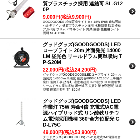
質プラスチック採用 連結可 SL-G12
0P
9,000円(税込9,900円)
GOODGOODS 植物育成ライト led 18W IP65 連結可能
ハルデザイン 硬質プラスチック採用 水耕栽培 観葉植物
アガベ用 ブリム パネルライト 野菜 園芸 植物用ライト
照明 SL-G120P
グッドグッズ(GOODGOODS) LED
ロープライト 20m 片面発光 14000
LM 昼光色 リールドラム簡単収納 T
P-S20M
22,000円(税込24,200円)
グッドグッズ(GOODGOODS)LEDロープライト 20m 片
面発光 14000lm 高照度 昼光色6000K AC100V 工事用作
業灯 道路工事 誘導灯 注意喚起用 IP65防水 IK10耐衝撃
リールドラム簡単収納 屋外対応 災害対策 仮設照明 建築
現場 農業用照明 TP-S20M
グッドグッズ(GOODGOODS) LED
作業灯 75W 寿命4倍 充電式/AC電
源ハイブリッド式 リン酸鉄リチウ
ム電池採用機種 360°全方位配光 G
D-L75G
49,000円(税込53,900円)
グッドグッズ(GOODGOODS) 75W 充電式/AC電源複合