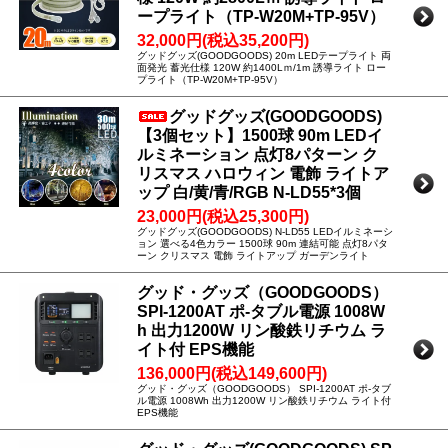
ープライト（TP-W20M+TP-95V）
32,000円(税込35,200円)
グッドグッズ(GOODGOODS) 20m LEDテープライト 両
面発光 蓄光仕様 120W 約1400Lｍ/1m 誘導ライト ロー
プライト（TP-W20M+TP-95V）
グッドグッズ(GOODGOODS)
【3個セット】1500球 90m LEDイ
ルミネーション 点灯8パターン ク
リスマス ハロウィン 電飾 ライトア
ップ 白/黄/青/RGB N-LD55*3個
23,000円(税込25,300円)
グッドグッズ(GOODGOODS) N-LD55 LEDイルミネーシ
ョン 選べる4色カラー 1500球 90m 連結可能 点灯8パタ
ーン クリスマス 電飾 ライトアップ ガーデンライト
グッド・グッズ（GOODGOODS）
SPI-1200AT ポ-タブル電源 1008W
h 出力1200W リン酸鉄リチウム ラ
イト付 EPS機能
136,000円(税込149,600円)
グッド・グッズ（GOODGOODS） SPI-1200AT ポ-タブ
ル電源 1008Wh 出力1200W リン酸鉄リチウム ライト付
EPS機能