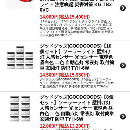
ライト 注意喚起 災害対策 KG-TB2
0VC
14,000円(税込15,400円)
【2本セット】 LEDロ-プライト チュ-ブライト 赤色 ソ-
ラ- USB充電 ハイブリッド式 モバイルバッテリ-対応 工
事現場 建設現場 道路工事 警戒 警備 バリケ-ド設置 キャ
ンプ アウトドア用 外径22mm 連結可能 高耐久 耐衝撃タ-
ゲット重視 KG-TB10VC
グッドグッズ(GOODGOODS)【10
個セット】ソーラーライト 壁掛け
灯 人感センサー 光センサー 電球色
昼白色 二色 自動点灯 常夜灯 取付簡
単 玄関灯 防犯 TYH-6W
14,500円(税込15,950円)
グッドグッズ(GOODGOODS)【10個セット】ソーラー
ライト 壁掛け灯 人感センサー 光センサー 電球色 昼白色
二色 自動点灯 常夜灯 取付簡単 玄関灯 防犯 TYH-6W
グッドグッズ(GOODGOODS)【8個
セット】ソーラーライト 壁掛け灯
人感センサー 光センサー 電球色 昼
白色 二色 自動点灯 常夜灯 取付簡単
玄関灯 防犯 TYH-6W
12,000円(税込13,200円)