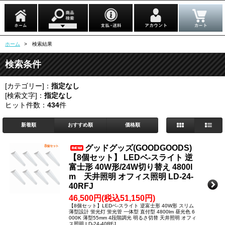
ホーム
> 検索結果
検索条件
[カテゴリー]：
指定なし
[検索文字]：
指定なし
ヒット件数：
434
件
新着順
おすすめ順
価格順
グッドグッズ(GOODGOODS)
【8個セット】 LEDベ-スライト 逆
富士形 40W形/24W切り替え 4800l
m 天井照明 オフィス照明 LD-24-
40RFJ
46,500円(税込51,150円)
【8個セット】LEDベ-スライト 逆富士形 40W形 スリム
薄型設計 蛍光灯 蛍光管 一体型 直付型 4800lm 昼光色 6
000K 薄型55mm 4段階調光 明るさ切替 天井照明 オフィ
ス照明 LD-24-40RFJ