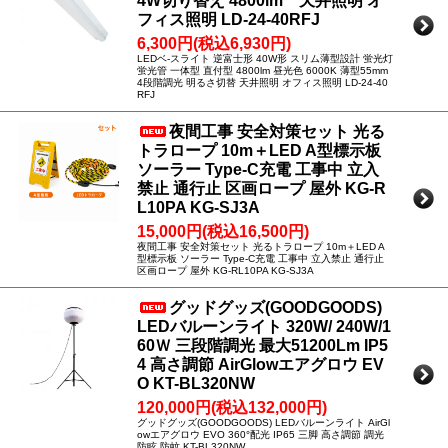
4W切り替え 4800lm 天井照明 オ
フィス照明 LD-24-40RFJ
6,300円(税込6,930円)
LEDベ-スライト 逆富士形 40W形 スリム薄型設計 蛍光灯
蛍光管 一体型 直付型 4800lm 昼光色 6000K 薄型55mm
4段階調光 明るさ切替 天井照明 オフィス照明 LD-24-40
RFJ
夜間工事 安全対策セット 光る
トラロープ 10m＋LED A型標示板
ソーラー Type-C充電 工事中 立入
禁止 通行止 区画ロープ 屋外 KG-R
L10PA KG-SJ3A
15,000円(税込16,500円)
夜間工事 安全対策セット 光るトラロープ 10m＋LED A
型標示板 ソーラー Type-C充電 工事中 立入禁止 通行止
区画ロープ 屋外 KG-RL10PA KG-SJ3A
グッドグッズ(GOODGOODS)
LEDバルーンライト 320W/ 240W/1
60Ｗ 三段階調光 最大51200Lm IP5
4 高さ調節 AirGlowエアグロウ EV
O KT-BL320NW
120,000円(税込132,000円)
グッドグッズ(GOODGOODS) LEDバルーンライト AirGl
owエアグロウ EVO 360°配光 IP65 三脚 高さ調節 調光
防眩 防蚊 KT-BL320NW