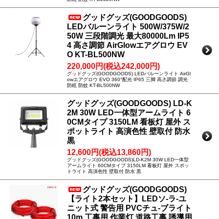
グッドグッズ(GOODGOODS)
LEDバルーンライト 500W/375W/2
50W 三段階調光 最大80000Lm IP5
4 高さ調節 AirGlowエアグロウ EV
O KT-BL500NW
220,000円(税込242,000円)
グッドグッズ(GOODGOODS) LEDバルーンライト AirGl
owエアグロウ EVO 360°配光 IP65 三脚 高さ調節 調光
防眩 防蚊 KT-BL500NW
グッドグッズ(GOODGOODS) LD-K
2M 30W LED一体型アームライト 6
0CMタイプ 3150LM 看板灯 屋外 ス
ポットライト 高演色性 壁取付 防水
黒
12,600円(税込13,860円)
グッドグッズ(GOODGOODS)LD-K2M 30W LED一体型
アームライト 60CMタイプ 3150LM 看板灯 屋外 スポッ
トライト 高演色性 壁取付 防水 黒
グッドグッズ(GOODGOODS)
【ライト2本セット】LEDソ-ラ-ユ
ニット式 警告用 PVCチュ-ブライト
10m 工事用 作業灯 道路工事 誘導用