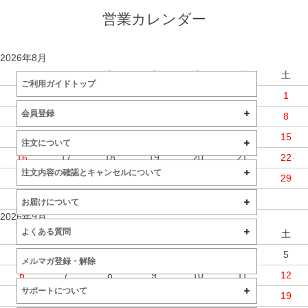
営業カレンダー
2026年8月
日
月
火
水
木
金
土
ご利用ガイドトップ
1
会員登録
2
3
4
5
6
7
8
9
10
11
12
13
14
15
注文について
16
17
18
19
20
21
22
注文内容の確認とキャンセルについて
23
24
25
26
27
28
29
30
31
お届けについて
2026年9月
よくある質問
日
月
火
水
木
金
土
1
2
3
4
5
メルマガ登録・解除
6
7
8
9
10
11
12
サポートについて
13
14
15
16
17
18
19