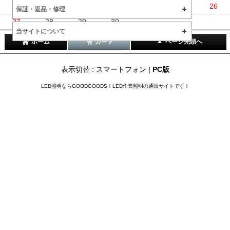
20
21
22
23
24
25
26
保証・返品・修理
27
28
29
30
当サイトについて
ホーム
カート
ページ先頭へ
表示切替 : スマートフォン |
PC版
LED照明ならGOODGOODS！LED作業照明の通販サイトです！