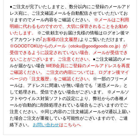
●ご注文が完了いたしますと、数分以内にご登録のメールアド
レス宛に、ご注文確認メールを自動配信させていただいてお
りますのでメール内容をご確認ください。
※メールはご利用
明細に代わるものですので、大切に保管されることをお勧め
いたします。
※ご依頼主やお届け先様の情報はログオン後マ
イアカウントの
｢お客様の注文履歴｣
よりご覧いただけます。
※GOODTOKUからのメール（otoku@goodgoods.co.jp）が
受信できるように設定されていない場合、メールが受信でき
ないことがございます。ご注意ください。
●ご注文確認のメー
ルが届かない場合
WEB会員にご登録のメールアドレスを再度
ご確認ください。
ご注文の内容については、ログオン後マイ
ページの「注文履歴」をご確認ください。
※一部のフリーメ
ールは、アドレスに間違いが無い場合でも「迷惑メール」と
して処理され、受信できない場合がございます。
※メールソ
フトやウイルス対策ソフトの設定により、弊社からの各種メ
ールが自動的に削除処理されている場合もございますのでご
注意ください。
※同じ内容のご注文確認メールが2通以上届い
た場合ご注文が重複している可能性がございますので、ご連
絡下さい。
お問い合わせ
はこちらへ