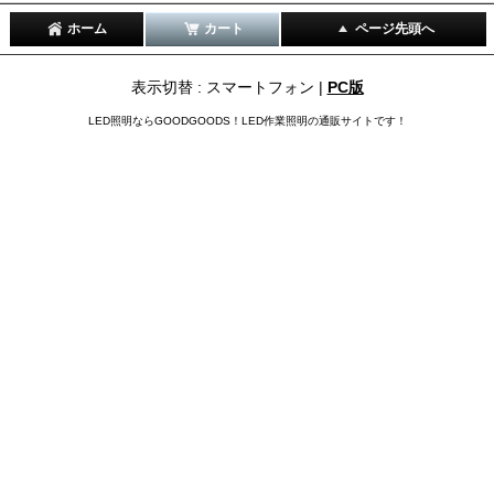
ホーム
カート
ページ先頭へ
表示切替 : スマートフォン |
PC版
LED照明ならGOODGOODS！LED作業照明の通販サイトです！