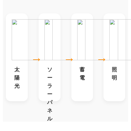
→
→
→
太
ソ
蓄
照
陽
ー
電
明
光
ラ
ー
パ
ネ
ル