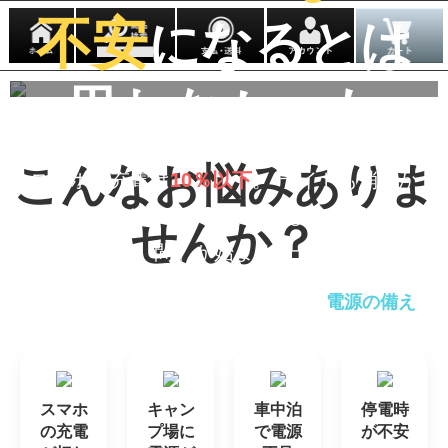
不安
になるとは
思わなかった
こんなお悩みありま
スマホの充電は
10％以下
。
ライトも消えか
け、夜のキャンプ場で「何もできない時
せんか？
間」が始まる。
だから必要なのは「モノ」ではなく
電源の備え
という考え方
スマホ
キャン
車中泊
停電時
の充電
プ場に
で電源
が不安