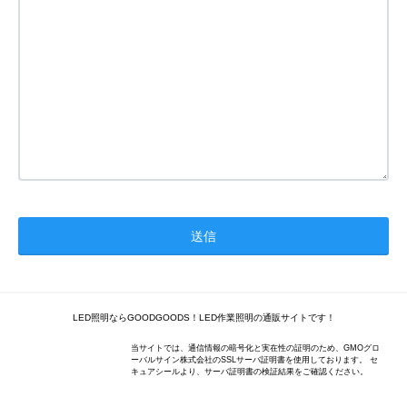
LED照明ならGOODGOODS！LED作業照明の通販サイトです！
当サイトでは、通信情報の暗号化と実在性の証明のため、GMOグロ
ーバルサイン株式会社のSSLサーバ証明書を使用しております。 セ
キュアシールより、サーバ証明書の検証結果をご確認ください。