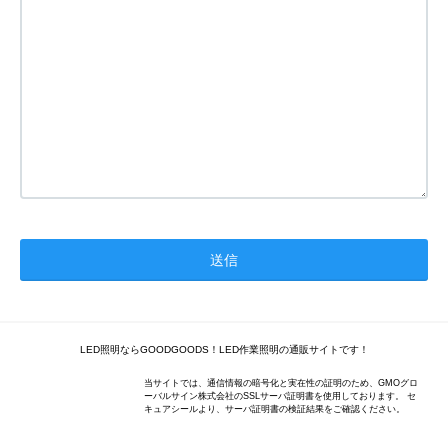
LED照明ならGOODGOODS！LED作業照明の通販サイトです！
当サイトでは、通信情報の暗号化と実在性の証明のため、GMOグロ
ーバルサイン株式会社のSSLサーバ証明書を使用しております。 セ
キュアシールより、サーバ証明書の検証結果をご確認ください。