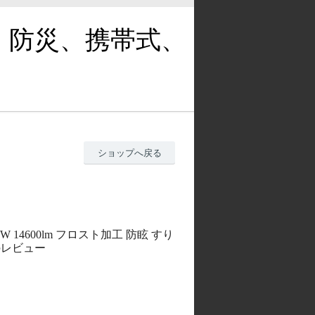
、防災、携帯式、
ショップへ戻る
0W 14600lm フロスト加工 防眩 すり
色のレビュー