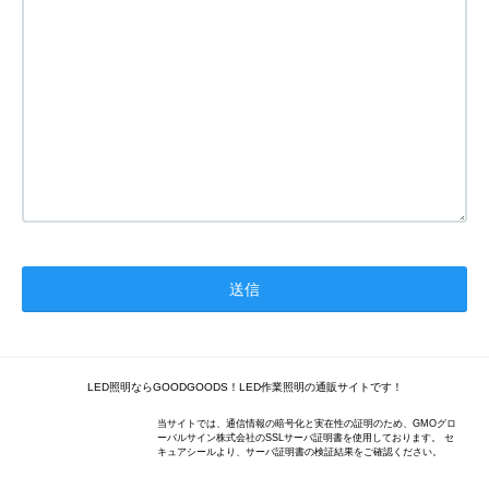
LED照明ならGOODGOODS！LED作業照明の通販サイトです！
当サイトでは、通信情報の暗号化と実在性の証明のため、GMOグロ
ーバルサイン株式会社のSSLサーバ証明書を使用しております。 セ
キュアシールより、サーバ証明書の検証結果をご確認ください。