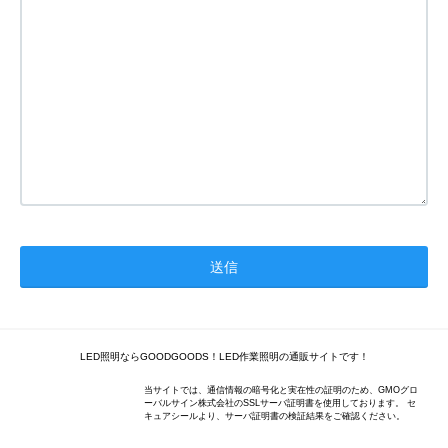
LED照明ならGOODGOODS！LED作業照明の通販サイトです！
当サイトでは、通信情報の暗号化と実在性の証明のため、GMOグロ
ーバルサイン株式会社のSSLサーバ証明書を使用しております。 セ
キュアシールより、サーバ証明書の検証結果をご確認ください。