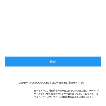
LED照明ならGOODGOODS！LED作業照明の通販サイトです！
当サイトでは、通信情報の暗号化と実在性の証明のため、GMOグロ
ーバルサイン株式会社のSSLサーバ証明書を使用しております。 セ
キュアシールより、サーバ証明書の検証結果をご確認ください。