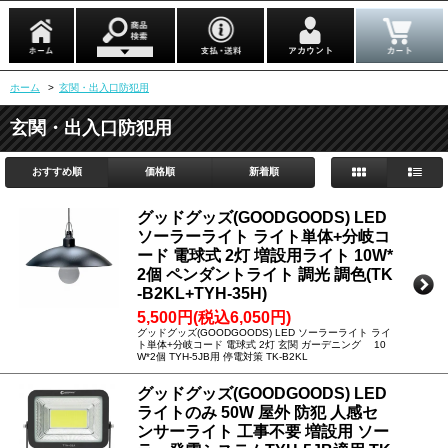
ホーム
>
玄関・出入口防犯用
玄関・出入口防犯用
おすすめ順
価格順
新着順
グッドグッズ(GOODGOODS) LED
ソーラーライト ライト単体+分岐コ
ード 電球式 2灯 増設用ライト 10W*
2個 ペンダントライト 調光 調色(TK
-B2KL+TYH-35H)
5,500円(税込6,050円)
グッドグッズ(GOODGOODS) LED ソーラーライト ライ
ト単体+分岐コード 電球式 2灯 玄関 ガーデニング 10
W*2個 TYH-5JB用 停電対策 TK-B2KL
グッドグッズ(GOODGOODS) LED
ライトのみ 50W 屋外 防犯 人感セ
ンサーライト 工事不要 増設用 ソー