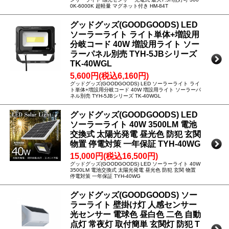
0K-6000K 超軽量 マグネット付き HM-84T
グッドグッズ(GOODGOODS) LED
ソーラーライト ライト単体+増設用
分岐コード 40W 増設用ライト ソー
ラーパネル別売 TYH-5JBシリーズ
TK-40WGL
5,600円(税込6,160円)
グッドグッズ(GOODGOODS) LED ソーラーライト ライ
ト単体+増設用分岐コード 40W 増設用ライト ソーラーパ
ネル別売 TYH-5JBシリーズ TK-40WGL
グッドグッズ(GOODGOODS) LED
ソーラーライト 40W 3500LM 電池
交換式 太陽光発電 昼光色 防犯 玄関
物置 停電対策 一年保証 TYH-40WG
15,000円(税込16,500円)
グッドグッズ(GOODGOODS) LED ソーラーライト 40W
3500LM 電池交換式 太陽光発電 昼光色 防犯 玄関 物置
停電対策 一年保証 TYH-40WG
グッドグッズ(GOODGOODS) ソー
ラーライト 壁掛け灯 人感センサー
光センサー 電球色 昼白色 二色 自動
点灯 常夜灯 取付簡単 玄関灯 防犯 T