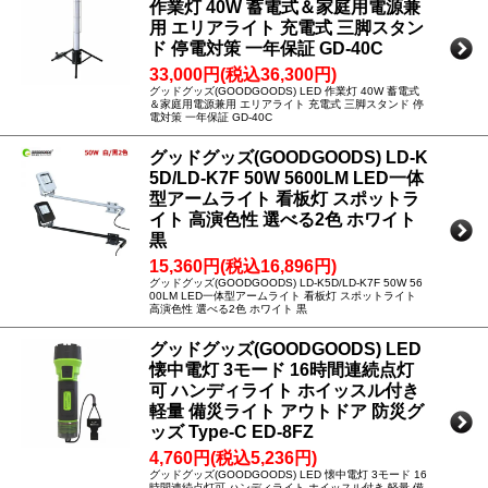
作業灯 40W 蓄電式＆家庭用電源兼
用 エリアライト 充電式 三脚スタン
ド 停電対策 一年保証 GD-40C
33,000円(税込36,300円)
グッドグッズ(GOODGOODS) LED 作業灯 40W 蓄電式
＆家庭用電源兼用 エリアライト 充電式 三脚スタンド 停
電対策 一年保証 GD-40C
グッドグッズ(GOODGOODS) LD-K
5D/LD-K7F 50W 5600LM LED一体
型アームライト 看板灯 スポットラ
イト 高演色性 選べる2色 ホワイト
黒
15,360円(税込16,896円)
グッドグッズ(GOODGOODS) LD-K5D/LD-K7F 50W 56
00LM LED一体型アームライト 看板灯 スポットライト
高演色性 選べる2色 ホワイト 黒
グッドグッズ(GOODGOODS) LED
懐中電灯 3モード 16時間連続点灯
可 ハンディライト ホイッスル付き
軽量 備災ライト アウトドア 防災グ
ッズ Type-C ED-8FZ
4,760円(税込5,236円)
グッドグッズ(GOODGOODS) LED 懐中電灯 3モード 16
時間連続点灯可 ハンディライト ホイッスル付き 軽量 備