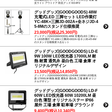
災ライト アウトドア 防災グッズ ED-8FZ
グッドグッズ(GOODGOODS) 48W
充電式LED 三脚セット LED作業灯
YC-48K+三脚JD-002A+全ネジJD-4
5-8Mのスタンド仕様推奨
23,000円(税込25,300円)
グッドグッズ(GOODGOODS) 48W 充電式LED 三脚セッ
ト LED作業灯 YC-48K+三脚JD-002A+全ネジJD-45-8M
のスタンド仕様推奨３点セット
グッドグッズ(GOODGOODS) LD-E
9W 100W LED投光器 17000LM 耐
熱 耐震 通気弁 昼白色 工場 倉庫 オ
リジナルデザイン
13,500円(税込14,850円)
グッドグッズ(GOODGOODS) LD-E9W 100W LED投光
器 17000LM 耐熱 耐震 通気弁 昼白色 工場 倉庫 オリジ
ナルデザイン
グッドグッズ(GOODGOODS) LD-F
60W LED投光器 60W 10200LM 昼
白色 薄型 オリジナルステー IP66
屋外 工場 倉庫 駐車場 グラウンド
9,400円(税込10,340円)