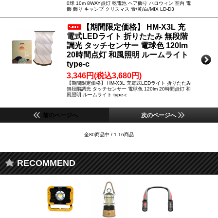
0球 10m 8WAY点灯 乾電池 ヘア飾り ハロウィン 室内 電
飾 飾り キャンプ クリスマス 青/黄/白/MIX LD-D3
【期間限定価格】 HM-X3L 充
電式LEDライト 折りたたみ 無段階
調光 タッチセンサー 電球色 120lm
20時間点灯 和風照明 ルームライト
type-c
3,346円(税込3,680円)
【期間限定価格】 HM-X3L 充電式LEDライト 折りたたみ
無段階調光 タッチセンサー 電球色 120lm 20時間点灯 和
風照明 ルームライト type-c
前のページへ
次のページへ
全80商品中 / 1-16商品
RECOMMEND