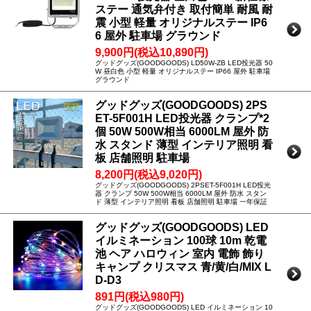
ステー 通気弁付き 取付簡単 耐風 耐
震 小型 軽量 オリジナルステー IP6
6 屋外 駐車場 グラウンド
9,900円(税込10,890円)
グッドグッズ(GOODGOODS) LD50W-ZB LED投光器 50
W 昼白色 小型 軽量 オリジナルステー IP66 屋外 駐車場
グラウンド
グッドグッズ(GOODGOODS) 2PS
ET-5F001H LED投光器 クランプ*2
個 50W 500W相当 6000LM 屋外 防
水 スタンド 薄型 インテリア照明 看
板 店舗照明 駐車場
8,200円(税込9,020円)
グッドグッズ(GOODGOODS) 2PSET-5F001H LED投光
器 クランプ 50W 500W相当 6000LM 屋外 防水 スタン
ド 薄型 インテリア照明 看板 店舗照明 駐車場 一年保証
グッドグッズ(GOODGOODS) LED
イルミネーション 100球 10m 乾電
池 ヘア ハロウィン 室内 電飾 飾り
キャンプ クリスマス 青/黄/白/MIX L
D-D3
891円(税込980円)
グッドグッズ(GOODGOODS) LED イルミネーション 10