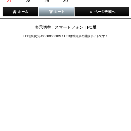
27
28
29
30
ホーム
カート
ページ先頭へ
表示切替 : スマートフォン |
PC版
LED照明ならGOODGOODS！LED作業照明の通販サイトです！