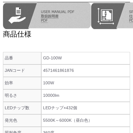
商品仕様
品番
GD-100W
JANコード
4571461861876
効率
100W
明るさ
10000lm
LEDチップ数
LEDチップ×432個
発光色
5500K～6000K（昼白色）
照射角度
360度