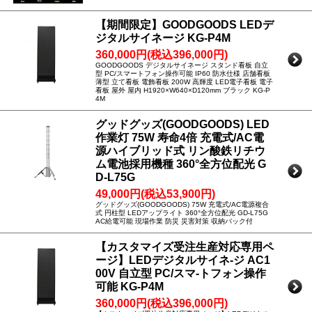
【期間限定】GOODGOODS LEDデ
ジタルサイネージ KG-P4M
360,000円(税込396,000円)
GOODGOODS デジタルサイネージ スタンド看板 自立
型 PC/スマートフォン操作可能 IP60 防水仕様 店舗看板
薄型 立て看板 電飾看板 200W 高輝度 LED電子看板 電子
看板 屋外 屋内 H1920×W640×D120mm ブラック KG-P
4M
グッドグッズ(GOODGOODS) LED
作業灯 75W 寿命4倍 充電式/AC電
源ハイブリッド式 リン酸鉄リチウ
ム電池採用機種 360°全方位配光 G
D-L75G
49,000円(税込53,900円)
グッドグッズ(GOODGOODS) 75W 充電式/AC電源複合
式 円柱型 LEDアップライト 360°全方位配光 GD-L75G
AC給電可能 現場作業 防災 災害対策 収納バック付
【カスタマイズ受注生産対応専用ペ
ージ】LEDデジタルサイネ-ジ AC1
00V 自立型 PC/スマ-トフォン操作
可能 KG-P4M
360,000円(税込396,000円)