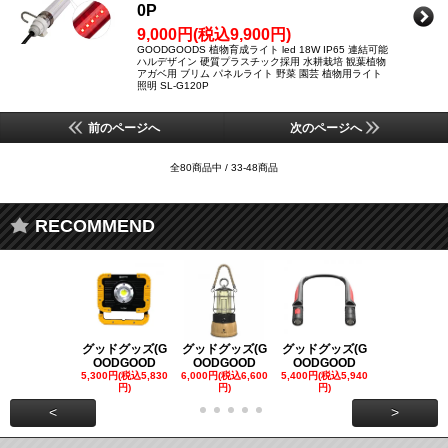
0P
9,000円(税込9,900円)
GOODGOODS 植物育成ライト led 18W IP65 連結可能
ハルデザイン 硬質プラスチック採用 水耕栽培 観葉植物
アガベ用 ブリム パネルライト 野菜 園芸 植物用ライト
照明 SL-G120P
前のページへ
次のページへ
全80商品中 / 33-48商品
RECOMMEND
グッドグッズ(G
グッドグッズ(G
グッドグッズ(G
グッドグッズ
OODGOOD
OODGOOD
OODGOOD
OODGOO
5,300円(税込5,830
6,000円(税込6,600
5,400円(税込5,940
21,000円(税込
円)
円)
円)
00円)
<
>