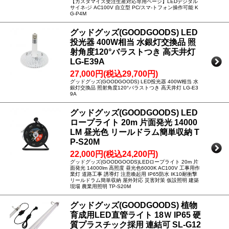
【カスタマイズ受注生産対応専用ページ】LEDデジタル
サイネ-ジ AC100V 自立型 PC/スマ-トフォン操作可能 K
G-P4M
グッドグッズ(GOODGOODS) LED
投光器 400W相当 水銀灯交換品 照
射角度120°バラストつき 高天井灯
LG-E39A
27,000円(税込29,700円)
グッドグッズ(GOODGOODS) LED投光器 400W相当 水
銀灯交換品 照射角度120°バラストつき 高天井灯 LG-E3
9A
グッドグッズ(GOODGOODS) LED
ロープライト 20m 片面発光 14000
LM 昼光色 リールドラム簡単収納 T
P-S20M
22,000円(税込24,200円)
グッドグッズ(GOODGOODS)LEDロープライト 20m 片
面発光 14000lm 高照度 昼光色6000K AC100V 工事用作
業灯 道路工事 誘導灯 注意喚起用 IP65防水 IK10耐衝撃
リールドラム簡単収納 屋外対応 災害対策 仮設照明 建築
現場 農業用照明 TP-S20M
グッドグッズ(GOODGOODS) 植物
育成用LED直管ライト 18Ｗ IP65 硬
質プラスチック採用 連結可 SL-G12