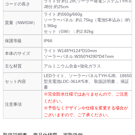
ライト分:約1.2m;ソーラー発電システムTYH-5
コードの長さ
JB分:約25cm
ライト:約560g/660g
ソーラーパネル: 約1.75kg（電池5本込み）/約
質量（NW/GW）
1.96kg
セット（GW）：約2.82kg
保護等級
IP66
ライト:W148*H124*D10mm
本体のサイズ
ソーラーパネル:W350*H290*D47mm
主な材質
アルミニウム合金+強化ガラス
LEDライト、ソーラーパネルTYH-5JB、18650
セット内容
型充電池LDC-361A*5本、 取扱説明書 、保証
書
※完全防水仕様ではありませんので、ご注意
ください。
注意事項
※予告なくデザインや仕様を変更する場合が
ございますので、ご了承ください。