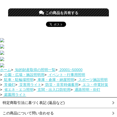
この商品を共有する
ホーム
>
知的財産取得の照明一覧
>
20001~50000
>
公園・広場・施設照明用
>
イベント・行事用照明
>
駐車・駐輪場照明
>
車庫・倉庫・納屋照明
>
スポーツ施設照明
>
常備灯
>
災害用ライト
>
防災・非常時備蓄用
>
エコ・停電対策
>
省エネ・エコ照明
>
玄関・出入口防犯用
>
通路照明・街灯
>
庭園用ライト
特定商取引法に基づく表記 (返品など)
この商品について問い合わせる