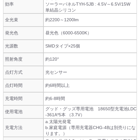
効率
ソーラーパネルTYH-5JB : 4.5V～6.5V/15W
単結晶シリコン
全光束
約2200～1200lm
発光色
昼光色（6000-6500K）
光源数
SMDタイプ×25個
照射角度
約120°
点灯方式
光センサー
点灯時間
約6時間以上
充電時間
約6-8時間
グッド・グッズ専用電池 18650型充電池LDC
使用電池
-361A*5本 （3.7V）
a.太陽光発電
充電方法
b.家庭電源（専用充電器CHG-4Bは別売りにな
ります。）