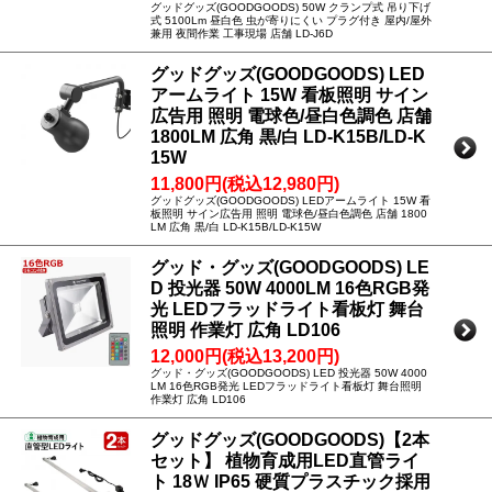
グッドグッズ(GOODGOODS) 50W クランプ式 吊り下げ
式 5100Lm 昼白色 虫が寄りにくい プラグ付き 屋内/屋外
兼用 夜間作業 工事現場 店舗 LD-J6D
グッドグッズ(GOODGOODS) LED
アームライト 15W 看板照明 サイン
広告用 照明 電球色/昼白色調色 店舗
1800LM 広角 黒/白 LD-K15B/LD-K
15W
11,800円(税込12,980円)
グッドグッズ(GOODGOODS) LEDアームライト 15W 看
板照明 サイン広告用 照明 電球色/昼白色調色 店舗 1800
LM 広角 黒/白 LD-K15B/LD-K15W
グッド・グッズ(GOODGOODS) LE
D 投光器 50W 4000LM 16色RGB発
光 LEDフラッドライト看板灯 舞台
照明 作業灯 広角 LD106
12,000円(税込13,200円)
グッド・グッズ(GOODGOODS) LED 投光器 50W 4000
LM 16色RGB発光 LEDフラッドライト看板灯 舞台照明
作業灯 広角 LD106
グッドグッズ(GOODGOODS)【2本
セット】 植物育成用LED直管ライ
ト 18Ｗ IP65 硬質プラスチック採用