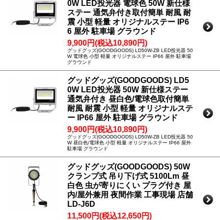
0W LED投光器 電球色 50W 新仕様
ステー 通気弁付き取付簡単 耐風 耐
震 小型 軽量 オリジナルステー IP6
6 屋外 駐車場 グラウンド
9,900円(税込10,890円)
グッドグッズ(GOODGOODS) LD50W-ZB LED投光器 50
W 電球色 小型 軽量 オリジナルステー IP66 屋外 駐車場
グラウンド
グッドグッズ(GOODGOODS) LD5
0W LED投光器 50W 新仕様ステー
通気弁付き 昼白色/電球色取付簡単
耐風 耐震 小型 軽量 オリジナルステ
ー IP66 屋外 駐車場 グラウンド
9,900円(税込10,890円)
グッドグッズ(GOODGOODS) LD50W-ZB LED投光器 50
W 昼白色/電球色 小型 軽量 オリジナルステー IP66 屋外
駐車場 グラウンド
グッドグッズ(GOODGOODS) 50W
クランプ式 吊り下げ式 5100Lm 昼
白色 虫が寄りにくい プラグ付き 屋
内/屋外兼用 夜間作業 工事現場 店舗
LD-J6D
11,500円(税込12,650円)