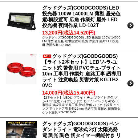
グッドグッズ(GOODGOODS) LED
投光器 100W 14000LM 薄型 昼光色
縦/横設置可 広角 作業灯 屋外 LED
投光機 夜間作業 LD-102T
13,200円(税込14,520円)
グッドグッズ(GOODGOODS) LED 投光器 100W 14000
LM 薄型 昼光色 縦/横設置可 広角 作業灯 屋外 LED投光
機 夜間作業 LD-102T
グッドグッズ(GOODGOODS)
【ライト2本セット】LEDソ-ラ-ユ
ニット式 警告用 PVCチュ-ブライト
10m 工事用 作業灯 道路工事 誘導用
ライト 注意喚起 災害対策 KG-TB2
0VC
14,000円(税込15,400円)
【2本セット】 LEDロ-プライト チュ-ブライト 赤色 ソ-
ラ- USB充電 ハイブリッド式 モバイルバッテリ-対応 工
事現場 建設現場 道路工事 警戒 警備 バリケ-ド設置 キャ
ンプ アウトドア用 外径22mm 連結可能 高耐久 耐衝撃タ-
ゲット重視 KG-TB10VC
グッドグッズ(GOODGOODS) ペン
ダントライト 電球式 2灯 太陽光発
電 調光 調色 切タイマー機能付き リ