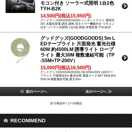
モコン付き ソーラー式照明 1台2色
TYH-B2K
14,500円(税込15,950円)
グッドグッズ(GOODGOODS) ペンダントライト 電球式
2灯 太陽光発電 調光 調色 切タイマー機能付き リモコン
付き ソーラー式照明 1台2色 防犯 停電対策 TYH-B2K
グッドグッズ(GOODGOODS) 5m L
EDテープライト 片面発光 蓄光仕様
60W 約4500LM 誘導ライト ロープ
ライト 最大30M 複数連結可能（TP
-S5M+TP-200V）
15,000円(税込16,500円)
グッドグッズ(GOODGOODS) CB-S5M-200V LEDテー
プライト 片面発光5m 蓄光仕様 電源コードSET 60W 約4
500LM 複数連結可能 最大30m
前のページへ
次のページへ
全72商品中 / 17-32商品
RECOMMEND