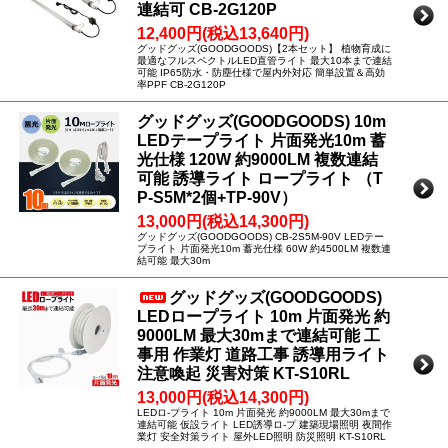
連結可 CB-2G120P
12,400円(税込13,640円)
グッドグッズ(GOODGOODS)【2本セット】 植物育成に
最適なフルスペクトルLED直管ライト 最大10本まで連結
可能 IP65防水・防塵仕様で屋内外対応 簡単設置＆高効
率PPF CB-2G120P
グッドグッズ(GOODGOODS) 10m
LEDテープライト 片面発光10m 蓄
光仕様 120W 約9000LM 複数連結
可能 誘導ライト ロープライト （T
P-S5M*2個+TP-90V）
13,000円(税込14,300円)
グッドグッズ(GOODGOODS) CB-2S5M-90V LEDテー
プライト 片面発光10m 蓄光仕様 60W 約4500LM 複数連
結可能 最大30m
グッドグッズ(GOODGOODS)
LEDロープライト 10m 片面発光 約
9000LM 最大30mまで連結可能 工
事用 作業灯 道路工事 誘導用ライト
注意喚起 災害対策 KT-S10RL
13,000円(税込14,300円)
LEDロ-プライト 10m 片面発光 約9000LM 最大30mまで
連結可能 仮設ライト LED誘導ロ-プ 建築現場照明 夜間作
業灯 安全対策ライト 屋外LED照明 防災照明 KT-S10RL