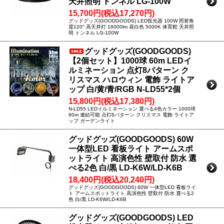
天井照明 トンネル LG-100W
15,700円(税込17,270円)
グッドグッズ(GOODGOODS) LED投光器 100W 照射角
度120° 高天井灯 16000lm 昼白色 5000K 体育館 天井照
明 トンネル LG-100W
グッドグッズ(GOODGOODS)
【2個セット】1000球 60m LEDイ
ルミネーション 点灯8パターン ク
リスマス ハロウィン 電飾 ライトア
ップ 白/黄/青/RGB N-LD55*2個
15,800円(税込17,380円)
N-LD55 LEDイルミネーション 選べる4色カラー 1000球
60m 連結可能 点灯8パターン クリスマス 電飾 ライトア
ップ ガーデンライト
グッドグッズ(GOODGOODS) 60W
一体型LED 看板ライト アームスポ
ットライト 高演色性 壁取付 防水 選
べる2色 白/黒 LD-K6W/LD-K6B
18,400円(税込20,240円)
グッドグッズ(GOODGOODS) 60W 一体型LED 看板ライ
ト アームスポットライト 高演色性 壁取付 防水 選べる2
色 白/黒 LD-K6W/LD-K6B
グッドグッズ(GOODGOODS) LED