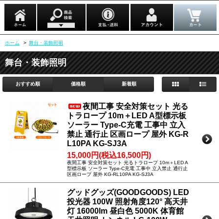
ホーム
>
舞台・装飾照明
舞台・装飾照明
おすすめ順
価格順
新着順
夜間工事 安全対策セット 光る
トラロープ 10m＋LED A型標示板
ソーラー Type-C充電 工事中 立入
禁止 通行止 区画ロープ 屋外 KG-R
L10PA KG-SJ3A
15,000円(税込16,500円)
夜間工事 安全対策セット 光るトラロープ 10m＋LED A
型標示板 ソーラー Type-C充電 工事中 立入禁止 通行止
区画ロープ 屋外 KG-RL10PA KG-SJ3A
グッドグッズ(GOODGOODS) LED
投光器 100W 照射角度120° 高天井
灯 16000lm 昼白色 5000K 体育館