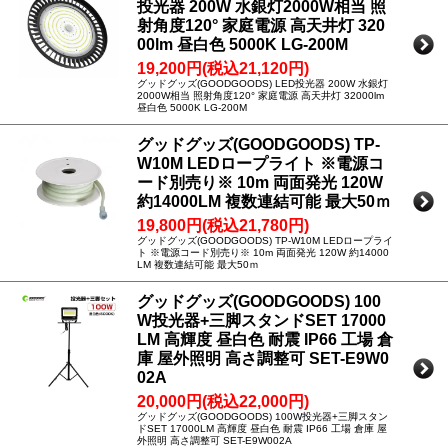
投光器 200W 水銀灯2000W相当 照
射角度120° 家庭電源 高天井灯 320
00lm 昼白色 5000K LG-200M
19,200円(税込21,120円)
グッドグッズ(GOODGOODS) LED投光器 200W 水銀灯
2000W相当 照射角度120° 家庭電源 高天井灯 32000lm
昼白色 5000K LG-200M
グッドグッズ(GOODGOODS) TP-
W10M LEDロープライト ※電源コ
ード別売り※ 10m 両面発光 120W
約14000LM 複数連結可能 最大50ｍ
19,800円(税込21,780円)
グッドグッズ(GOODGOODS) TP-W10M LEDロープライ
ト ※電源コード別売り※ 10m 両面発光 120W 約14000
LM 複数連結可能 最大50ｍ
グッドグッズ(GOODGOODS) 100
W投光器+三脚スタンドSET 17000
LM 高輝度 昼白色 耐震 IP66 工場 倉
庫 屋外照明 高さ調整可 SET-E9W0
02A
20,000円(税込22,000円)
グッドグッズ(GOODGOODS) 100W投光器+三脚スタン
ドSET 17000LM 高輝度 昼白色 耐震 IP66 工場 倉庫 屋
外照明 高さ調整可 SET-E9W002A