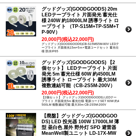
グッドグッズ(GOODGOODS) 20m
LEDテープライト 片面発光 蓄光仕
様 240W 約18000LM 誘導ライト ロ
ープライト （TP-S15M+TP-S5M+T
P-90V）
20,000円(税込22,000円)
グッドグッズ(GOODGOODS)CB-S15MS5M-90V LEDテ
ープライト 片面発光15m+5ｍ+電源コードセット 蓄光仕
様 防水IP65
グッドグッズ(GOODGOODS) 【2
個セット】 LEDテープライト 片面
発光 5m 蓄光仕様 60W 約4500LM
誘導ライト ロープライト 最大30M
複数連結可能（CB-2S5M-200V）
20,000円(税込22,000円)
【2個セット】 グッドグッズ(GOODGOODS) LEDテー
プライト 片面発光5m 蓄光仕様 電源コードSET 60W 約4
500LM 複数連結可能 最大30m CB-2S5M-200V
【廃盤】グッドグッズ(GOODGOO
DS) LED 投光器 100W 17000LM 薄
型 昼白色 屋外 野外灯 SPD 避雷器
MeanWell製ユニット LD-17X-MW