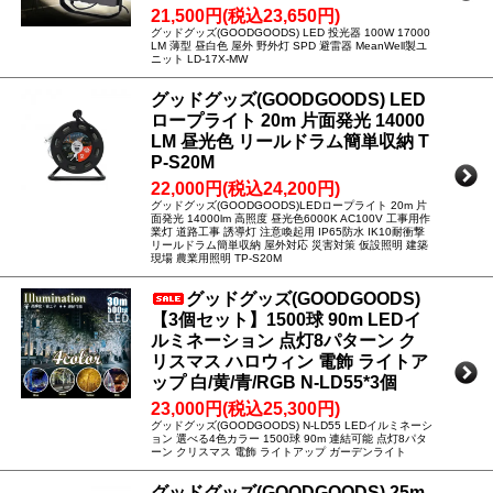
21,500円(税込23,650円)
グッドグッズ(GOODGOODS) LED 投光器 100W 17000
LM 薄型 昼白色 屋外 野外灯 SPD 避雷器 MeanWell製ユ
ニット LD-17X-MW
グッドグッズ(GOODGOODS) LED
ロープライト 20m 片面発光 14000
LM 昼光色 リールドラム簡単収納 T
P-S20M
22,000円(税込24,200円)
グッドグッズ(GOODGOODS)LEDロープライト 20m 片
面発光 14000lm 高照度 昼光色6000K AC100V 工事用作
業灯 道路工事 誘導灯 注意喚起用 IP65防水 IK10耐衝撃
リールドラム簡単収納 屋外対応 災害対策 仮設照明 建築
現場 農業用照明 TP-S20M
グッドグッズ(GOODGOODS)
【3個セット】1500球 90m LEDイ
ルミネーション 点灯8パターン ク
リスマス ハロウィン 電飾 ライトア
ップ 白/黄/青/RGB N-LD55*3個
23,000円(税込25,300円)
グッドグッズ(GOODGOODS) N-LD55 LEDイルミネーシ
ョン 選べる4色カラー 1500球 90m 連結可能 点灯8パタ
ーン クリスマス 電飾 ライトアップ ガーデンライト
グッドグッズ(GOODGOODS) 25m