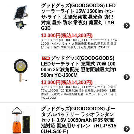
グッドグッズ(GOODGOODS) LED
ソーラーライト 15W 1500lm セン
サ-ライト 太陽光発電 昼光色 防犯
対策 屋外 防水 常夜灯 庭園灯 TYH-
G3B
13,000円(税込14,300円)
グッドグッズ(GOODGOODS) LED ソーラーライト 15W
1500lm センサ-ライト 太陽光発電 昼光色 防犯対策 壁掛
けライト 屋外 防水 常夜灯 足元灯 庭園灯 TYH-G3B
グッドグッズ(GOODGOODS)
LEDサーチライト 充電式 70W 100
00lm 25°狭角配光 照射距離最大約1
500m YC-1500M
13,000円(税込14,300円)
グッドグッズ(GOODGOODS) LEDサーチライト 充電式
70W 10000lm 25°狭角配光 照射距離最大約1500m LED
作業灯 充電式 900m遠距離照射 ワ-クライト サ-チライト
YC-1500M
グッドグッズ(GOODGOODS) ポー
タブルバッテリー ラジオランタン
セット 3.6V 10050mAh IP65 乾電
池対応 緊急用サイレン （HL-PB15
0U+LS40-F）