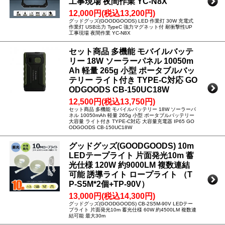
工事現場 夜間作業 YC-N8X
12,000円(税込13,200円)
グッドグッズ(GOODGOODS) LED 作業灯 30W 充電式
作業灯 USB出力 TypeC 強力マグネット付 耐衝撃性UP
工事現場 夜間作業 YC-N8X
セット商品 多機能 モバイルバッテ
リー 18W ソーラーパネル 10050m
Ah 軽量 265g 小型 ポータブルバッ
テリー ライト付き TYPE-C対応 GO
ODGOODS CB-150UC18W
12,500円(税込13,750円)
セット商品 多機能 モバイルバッテリー 18W ソーラーパ
ネル 10050mAh 軽量 265g 小型 ポータブルバッテリー
大容量 ライト付き TYPE-C対応 大容量充電器 IP65 GO
ODGOODS CB-150UC18W
グッドグッズ(GOODGOODS) 10m
LEDテープライト 片面発光10m 蓄
光仕様 120W 約9000LM 複数連結
可能 誘導ライト ロープライト （T
P-S5M*2個+TP-90V）
13,000円(税込14,300円)
グッドグッズ(GOODGOODS) CB-2S5M-90V LEDテー
プライト 片面発光10m 蓄光仕様 60W 約4500LM 複数連
結可能 最大30m