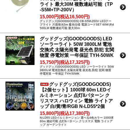
ライト 最大30M 複数連結可能（TP
-S5M+TP-200V）
15,000円(税込16,500円)
グッドグッズ(GOODGOODS) CB-S5M-200V LEDテー
プライト 片面発光5m 蓄光仕様 電源コードSET 60W 約4
500LM 複数連結可能 最大30m
グッドグッズ(GOODGOODS) LED
ソーラーライト 50W 3800LM 電池
交換式 太陽光発電 昼光色 防犯 玄関
物置 停電対策 一年保証 TYH-50WK
15,750円(税込17,325円)
グッドグッズ(GOODGOODS) LED ソーラーライト 50W
3800LM 電池交換式 太陽光発電 昼光色 防犯 玄関 物置
停電対策 一年保証 TYH-50WK
グッドグッズ(GOODGOODS)
【2個セット】1000球 60m LEDイ
ルミネーション 点灯8パターン ク
リスマス ハロウィン 電飾 ライトア
ップ 白/黄/青/RGB N-LD55*2個
15,800円(税込17,380円)
N-LD55 LEDイルミネーション 選べる4色カラー 1000球
60m 連結可能 点灯8パターン クリスマス 電飾 ライトア
ップ ガーデンライト