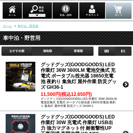
ホーム
>
車中泊・野営用
車中泊・野営用
おすすめ順
価格順
新着順
グッドグッズ(GOODGOODS) LED
作業灯 36W 3600LM 電池交換式 充
電式 ポータブル投光器 18650充電
池 夜釣り 集魚灯 屋外作業 防災グッ
ズ GH36-1
11,500円(税込12,650円)
グッドグッズ(GOODGOODS) LED 作業灯 36W 3600LM
電池交換式 充電式 ポータブル投光器 18650充電池 夜釣
り 集魚灯 屋外作業 防災グッズ GH36-1
グッドグッズ(GOODGOODS) LED
作業灯 30W 充電式 作業灯 USB出
力 強力マグネット付 耐衝撃性UP