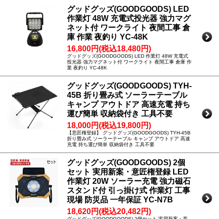
グッドグッズ(GOODGOODS) LED
作業灯 48W 充電式投光器 強力マグ
ネット付 ワークライト 夜間工事 倉
庫 作業 夜釣り YC-48K
16,800円(税込18,480円)
グッドグッズ(GOODGOODS) LED 作業灯 48W 充電式
投光器 強力マグネット付 ワークライト 夜間工事 倉庫 作
業 夜釣り YC-48K
グッドグッズ(GOODGOODS) TYH-
45B 折り畳み式 ソーラーテーブル
キャンプ アウトドア 高速充電 持ち
運び簡単 収納袋付き 工具不要
18,000円(税込19,800円)
【意匠権登録】 グッドグッズ(GOODGOODS) TYH-45B
折り畳み式 ソーラーテーブル キャンプ アウトドア 高速
充電 持ち運び簡単 収納袋付き 工具不要
グッドグッズ(GOODGOODS) 2個
セット 実用新案・意匠権登録 LED
作業灯 20W ソーラー充電 強力磁石
スタンド付 引っ掛け式 作業灯 工事
現場 防災品 一年保証 YC-N7B
18,620円(税込20,482円)
グッドグッズ(GOODGOODS) 2個セット 実用新案・意