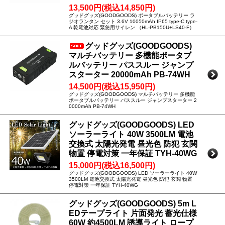
13,500円(税込14,850円)
グッドグッズ(GOODGOODS) ポータブルバッテリー ラ
ジオランタン セット 3.6V 10050mAh IP65 type-C type-
A 乾電池対応 緊急用サイレン （HL-PB150U+LS40-F）
グッドグッズ(GOODGOODS)
マルチバッテリー 多機能ポータブ
ルバッテリー パススルー ジャンプ
スターター 20000mAh PB-74WH
14,500円(税込15,950円)
グッドグッズ(GOODGOODS) マルチバッテリー 多機能
ポータブルバッテリー パススルー ジャンプスターター 2
0000mAh PB-74WH
グッドグッズ(GOODGOODS) LED
ソーラーライト 40W 3500LM 電池
交換式 太陽光発電 昼光色 防犯 玄関
物置 停電対策 一年保証 TYH-40WG
15,000円(税込16,500円)
グッドグッズ(GOODGOODS) LED ソーラーライト 40W
3500LM 電池交換式 太陽光発電 昼光色 防犯 玄関 物置
停電対策 一年保証 TYH-40WG
グッドグッズ(GOODGOODS) 5m L
EDテープライト 片面発光 蓄光仕様
60W 約4500LM 誘導ライト ロープ