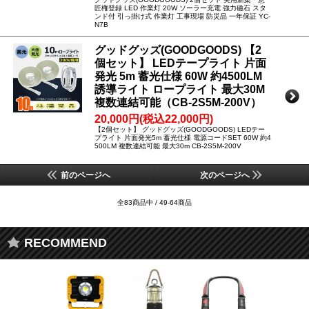
匠権登録 LED 作業灯 20W ソーラー充電 強力磁石 スタ
ンド付 引っ掛け式 作業灯 工事現場 防災品 一年保証 YC-
N7B
グッドグッズ(GOODGOODS) 【2
個セット】 LEDテープライト 片面
発光 5m 蓄光仕様 60W 約4500LM
誘導ライト ロープライト 最大30M
複数連結可能（CB-2S5M-200V）
20,000円(税込22,000円)
【2個セット】 グッドグッズ(GOODGOODS) LEDテー
プライト 片面発光5m 蓄光仕様 電源コードSET 60W 約4
500LM 複数連結可能 最大30m CB-2S5M-200V
前のページへ
次のページへ
全83商品中 / 49-64商品
RECOMMEND