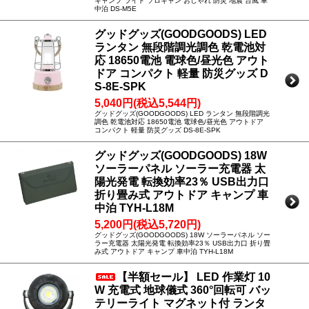
キャンプ ライト ソロキャン おしゃれ 防災 地震 台風 車
中泊 DS-M5E
グッドグッズ(GOODGOODS) LED
ランタン 無段階調光調色 乾電池対
応 18650電池 電球色/昼光色 アウト
ドア コンパクト 軽量 防災グッズ D
S-8E-SPK
5,040円(税込5,544円)
グッドグッズ(GOODGOODS) LED ランタン 無段階調光
調色 乾電池対応 18650電池 電球色/昼光色 アウトドア
コンパクト 軽量 防災グッズ DS-8E-SPK
グッドグッズ(GOODGOODS) 18W
ソーラーパネル ソーラー充電器 太
陽光発電 転換効率23％ USB出力口
折り畳み式 アウトドア キャンプ 車
中泊 TYH-L18M
5,200円(税込5,720円)
グッドグッズ(GOODGOODS) 18W ソーラーパネル ソー
ラー充電器 太陽光発電 転換効率23％ USB出力口 折り畳
み式 アウトドア キャンプ 車中泊 TYH-L18M
【半額セール】 LED 作業灯 10
W 充電式 地球儀式 360°回転可 バッ
テリーライト マグネット付 ランタ