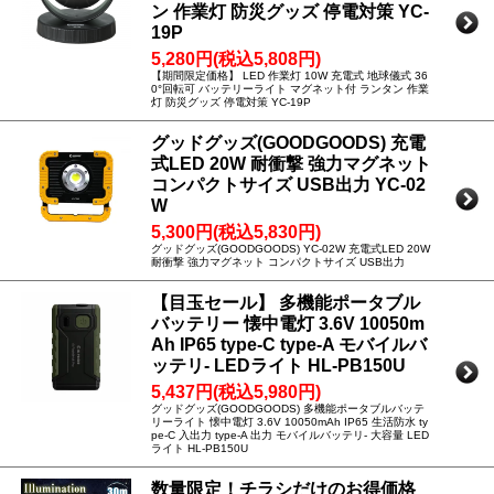
ン 作業灯 防災グッズ 停電対策 YC-
19P
5,280円(税込5,808円)
【期間限定価格】 LED 作業灯 10W 充電式 地球儀式 36
0°回転可 バッテリーライト マグネット付 ランタン 作業
灯 防災グッズ 停電対策 YC-19P
グッドグッズ(GOODGOODS) 充電
式LED 20W 耐衝撃 強力マグネット
コンパクトサイズ USB出力 YC-02
W
5,300円(税込5,830円)
グッドグッズ(GOODGOODS) YC-02W 充電式LED 20W
耐衝撃 強力マグネット コンパクトサイズ USB出力
【目玉セール】 多機能ポータブル
バッテリー 懐中電灯 3.6V 10050m
Ah IP65 type-C type-A モバイルバ
ッテリ- LEDライト HL-PB150U
5,437円(税込5,980円)
グッドグッズ(GOODGOODS) 多機能ポータブルバッテ
リーライト 懐中電灯 3.6V 10050mAh IP65 生活防水 ty
pe-C 入出力 type-A 出力 モバイルバッテリ- 大容量 LED
ライト HL-PB150U
数量限定！チラシだけのお得価格