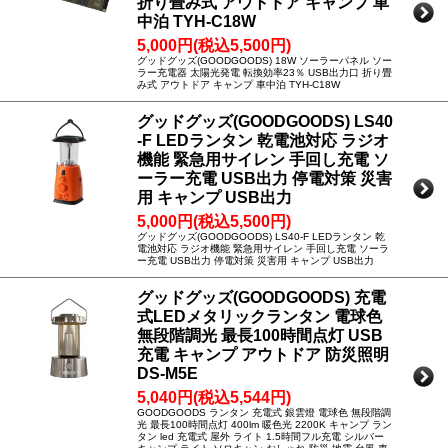
折り畳み式 アウトドア キャンプ 車
中泊 TYH-C18W
5,000円(税込5,500円)
グッドグッズ(GOODGOODS) 18W ソーラーパネル ソー
ラー充電器 太陽光発電 転換効率23％ USB出力口 折り畳
み式 アウトドア キャンプ 車中泊 TYH-C18W
グッドグッズ(GOODGOODS) LS40
-F LEDランタン 乾電池対応 ラジオ
機能 緊急用サイレン 手回し充電 ソ
ーラー充電 USB出力 停電対策 災害
用 キャンプ USB出力
5,000円(税込5,500円)
グッドグッズ(GOODGOODS) LS40-F LEDランタン 乾
電池対応 ラジオ機能 緊急用サイレン 手回し充電 ソーラ
ー充電 USB出力 停電対策 災害用 キャンプ USB出力
グッドグッズ(GOODGOODS) 充電
式LEDメタリックランタン 電球色
無段階調光 最長100時間点灯 USB
充電 キャンプ アウトドア 防災照明
DS-M5E
5,040円(税込5,544円)
GOODGOODS ランタン 充電式 銀雲燈 電球色 無段階調
光 最長100時間点灯 400lm 暖色光 2200K キャンプ ラン
タン led 充電式 屋外 ライト 1.5時間フル充電 シルバー