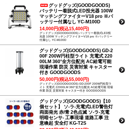
グッドグッズ(GOODGOODS)
バッテリー着脱式LED投光器 100W
マッチングファイターV18 pro ※バ
ッテリー付属なし YC-M100D
14,000円(税込15,400円)
グッドグッズ(GOODGOODS) バッテリー着脱式LED投
光器 100W マッチングファイターV18 pro ※バッテリー
付属なし YC-M100D
グッドグッズ(GOODGOODS) GD-2
00F 200W円柱型ライト 充電式 220
00LM 360°全方位配光 AC給電可能
現場作業 防災 災害対策 キャスター
付き GOODGOODS
50,000円(税込55,000円)
グッドグッズ(GOODGOODS) GD-200F 200W円柱型ラ
イト 充電式 22000LM 360°全方位配光 AC給電可能 現場
作業 防災 災害対策 キャスター付き GOODGOODS
グッドグッズ(GOODGOODS)【10
個セット】 ソ-ラ-充電式LED警告灯
両面発光 赤/青 2色点滅 ソ-ラ-充電
明暗センサ- 工事現場 道路工事 注
意喚起 安全灯 KG-T2S