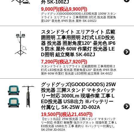
外 SK-100ZJ
9,000円(税込9,900円)
グッドグッズ(GOODGOODS) LED投光器 100W スタン
ドライト エリアライト 工事用照明 2灯式 投光器 照射角
度120° 昼光色 IP65 防水 屋外 SK-100ZJ
スタンドライト エリアライト 広範
囲照明 工事用照明 2灯式 LED投光
器 投光器 照射角度120° 昼光色 IP6
5 防水 屋外 60W 作業灯 投光器 LE
D照明 組立簡単 SK-60ZJ
7,200円(税込7,920円)
スタンドライト エリアライト 広範囲照明 工事用照明 2
灯式 LED投光器 投光器 照射角度120° 昼光色 IP65 防水
屋外 60W 作業灯 投光器 LED照明 組立簡単 SK-60ZJ
グッドグッズ(GOODGOODS) 25W
投光器 三脚スタンド マキタバッテ
リー対応 3000Lm 現場作業 工事 L
ED投光器 USB出力 ※バッテリー
付属なし SK-25W JD-002A
19,500円(税込21,450円)
【セット出品】25W 投光器 三脚スタンド マキタバッテ
リー対応 作業灯 耐衝撃 強力マグネット 現場作業 工事 L
ED投光器 USB出力 工事 夜釣り ※バッテリー付属なし
SK-25W JD-002A