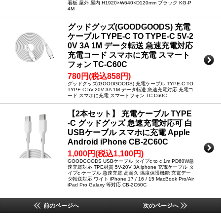
看板 屋外 屋内 H1920×W640×D120mm ブラック KG-P
4M
グッドグッズ(GOODGOODS) 充電
ケーブル TYPE-C TO TYPE-C 5V-2
0V 3A 1M データ転送 急速充電対応
充電コード スマホに充電 スマート
フォン TC-C60C
780円(税込858円)
グッドグッズ(GOODGOODS) 充電ケーブル TYPE-C TO
TYPE-C 5V-20V 3A 1M データ転送 急速充電対応 充電コ
ード スマホに充電 スマートフォン TC-C60C
【2本セット】 充電ケーブル TYPE
-C グッドグッズ 急速充電対応可 白
USBケーブル スマホに充電 Apple
Android iPhone CB-2C60C
1,000円(税込1,100円)
GOODGOODS USBケーブル タイプc to c 1m PD60W急
速充電対応 TPE材質 5V-20V 3A iphone 充電ケーブル タ
イプc ケーブル 急速充電 高耐久 温度保護機能 充電デー
タ転送対応 ワイト iPhone 17 / 16 / 15 MacBook Pro/Air
iPad Pro Galaxy 等対応 CB-2C60C
前のページへ
次のページへ