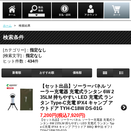
ホーム
> 検索結果
検索条件
[カテゴリー]：
指定なし
[検索文字]：
指定なし
ヒット件数：
434
件
新着順
おすすめ順
価格順
【セット出品】ソーラーパネル ソ
ーラー充電器 充電式ランタン 6W 2
35LM 持ちやすい LED 充電式 ラン
タン Type-C充電 IPX4 キャンプ ア
ウトドア TYH-C18W DS-01G
7,200円(税込7,920円)
【セット出品】ソーラーパネル ソーラー充電器 充電式ラ
ンタン 6W 235LM 持ちやすい LED 充電式 ランタン Typ
e-C充電 IPX4 キャンプ アウトドア BBQ 車中泊 ギフト
TYH-C18W DS-01G