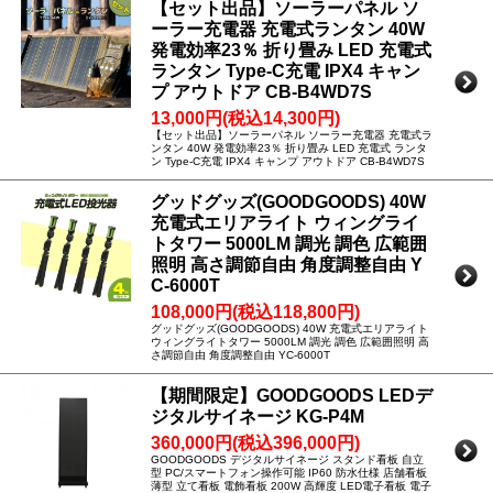
【セット出品】ソーラーパネル ソ
ーラー充電器 充電式ランタン 40W
発電効率23％ 折り畳み LED 充電式
ランタン Type-C充電 IPX4 キャン
プ アウトドア CB-B4WD7S
13,000円(税込14,300円)
【セット出品】ソーラーパネル ソーラー充電器 充電式ラ
ンタン 40W 発電効率23％ 折り畳み LED 充電式 ランタ
ン Type-C充電 IPX4 キャンプ アウトドア CB-B4WD7S
グッドグッズ(GOODGOODS) 40W
充電式エリアライト ウィングライ
トタワー 5000LM 調光 調色 広範囲
照明 高さ調節自由 角度調整自由 Y
C-6000T
108,000円(税込118,800円)
グッドグッズ(GOODGOODS) 40W 充電式エリアライト
ウィングライトタワー 5000LM 調光 調色 広範囲照明 高
さ調節自由 角度調整自由 YC-6000T
【期間限定】GOODGOODS LEDデ
ジタルサイネージ KG-P4M
360,000円(税込396,000円)
GOODGOODS デジタルサイネージ スタンド看板 自立
型 PC/スマートフォン操作可能 IP60 防水仕様 店舗看板
薄型 立て看板 電飾看板 200W 高輝度 LED電子看板 電子