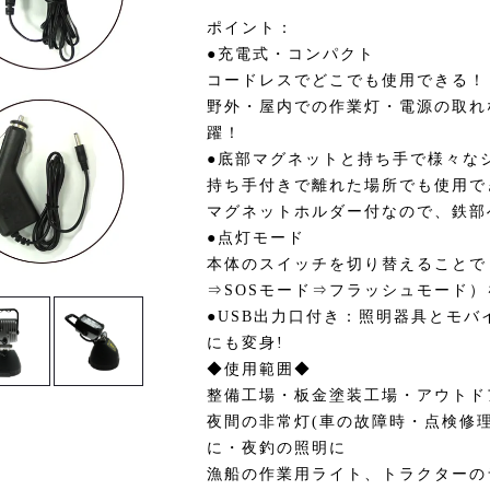
ポイント：
●充電式・コンパクト
コードレスでどこでも使用できる！
野外・屋内での作業灯・電源の取れ
躍！
●底部マグネットと持ち手で様々な
持ち手付きで離れた場所でも使用で
マグネットホルダー付なので、鉄部
●点灯モード
本体のスイッチを切り替えることで
⇒SOSモード⇒フラッシュモード
●USB出力口付き：照明器具とモバ
にも変身!
◆使用範囲◆
整備工場・板金塗装工場・アウトド
夜間の非常灯(車の故障時・点検修
に・夜釣の照明に
漁船の作業用ライト、トラクターの