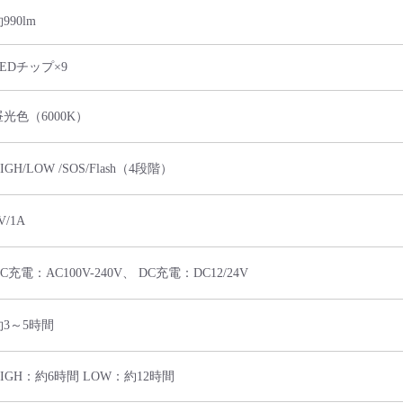
990lm
LEDチップ×9
昼光色（6000K）
IGH/LOW /SOS/Flash（4段階）
V/1A
C充電：AC100V-240V、 DC充電：DC12/24V
約3～5時間
HIGH：約6時間 LOW：約12時間