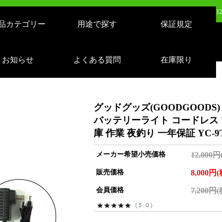
日（火）新発売：320W LEDバルーンライト AirGlowエアグロウ EVO KT-BL3
品カテゴリー
用途で探す
保証規定
売：LEDサーチライト 充電式 10000lm 1500m遠距離照射 スタンドつき IP65 
日（月）新発売：逆富士形 40W形/24W切り替え 4800lm 天井照明 LD-24-40
お知らせ
よくある質問
在庫限り
日（火）新発売：500W LEDバルーンライト AirGlowエアグロウ EVO KT-BL5
グッドグッズ(GOODGOODS) 
バッテリーライト コードレス 
庫 作業 夜釣り 一年保証 YC-9
メーカー希望小売価格
12,000円
販売価格
8,000円
会員価格
7,200円