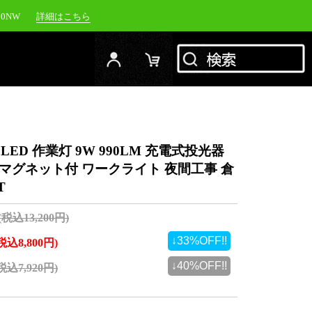
20NW
詳細はこちら
YC-1500M
詳細はこちら
RFJ
詳細はこちら
00NW
詳細はこちら
LED 作業灯 9W 990LM 充電式投光器
マグネット付 ワークライト 夜間工事 倉
T
(税込13,200円)
↓33%OFF!!
(税込8,800円)
↓40%OFF!!
(税込7,920円)