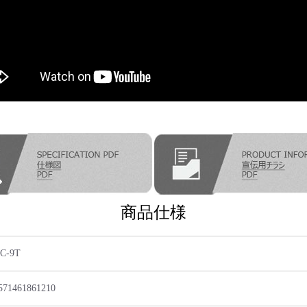
商品仕様
C-9T
571461861210