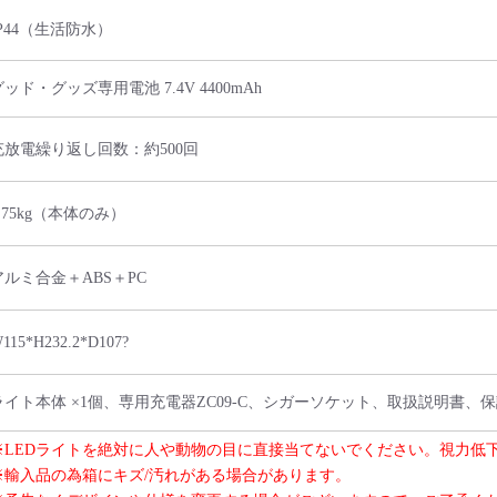
IP44（生活防水）
グッド・グッズ専用電池 7.4V 4400mAh
充放電繰り返し回数：約500回
0.75kg（本体のみ）
アルミ合金＋ABS＋PC
115*H232.2*D107?
ライト本体 ×1個、専用充電器ZC09-C、シガーソケット、取扱説明書、
※LEDライトを絶対に人や動物の目に直接当てないでください。視力低
※輸入品の為箱にキズ/汚れがある場合があります。