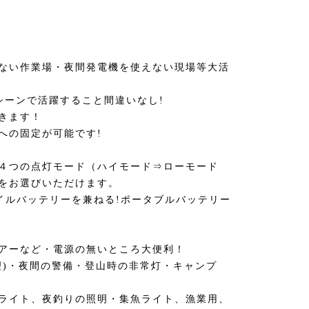
ない作業場・夜間発電機を使えない現場等大活
シーンで活躍すること間違いなし!
きます！
への固定が可能です!
４つの点灯モード（ハイモード⇒ローモード
）をお選びいただけます。
イルバッテリーを兼ねる!ポータブルバッテリー
アーなど・電源の無いところ大便利！
理)・夜間の警備・登山時の非常灯・キャンプ
ライト、夜釣りの照明・集魚ライト、漁業用、