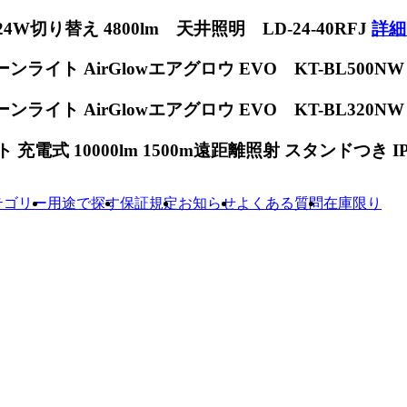
W切り替え 4800lm 天井照明 LD-24-40RFJ
詳細
ンライト AirGlowエアグロウ EVO KT-BL500N
ンライト AirGlowエアグロウ EVO KT-BL320N
電式 10000lm 1500m遠距離照射 スタンドつき IP65
テゴリー
用途で探す
保証規定
お知らせ
よくある質問
在庫限り