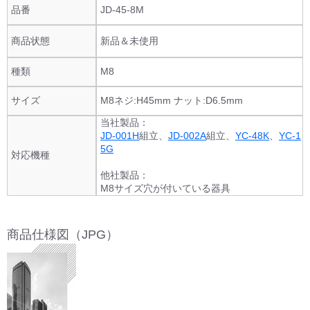
品番
JD-45-8M
商品状態
新品＆未使用
種類
M8
サイズ
M8ネジ:H45mm ナット:D6.5mm
当社製品：
JD-001H
組立、
JD-002A
組立、
YC-48K
、
YC-1
5G
対応機種
他社製品：
M8サイズ穴が付いている器具
商品仕様図（JPG）