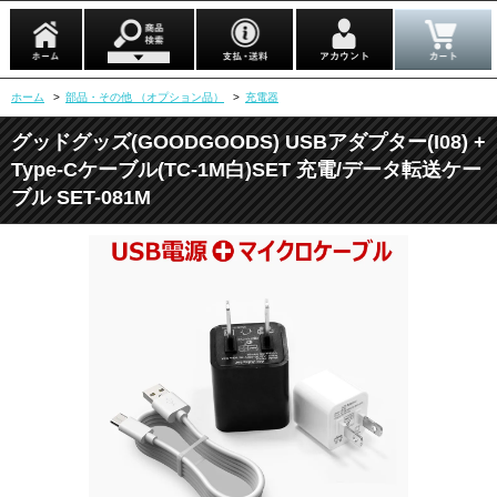
ホーム
>
部品・その他 （オプション品）
>
充電器
グッドグッズ(GOODGOODS) USBアダプター(I08) +
Type-Cケーブル(TC-1M白)SET 充電/データ転送ケー
ブル SET-081M