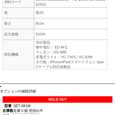
JANコード
62910
色
黒/白
長さ
約1m
出力規格
5V/2A
当社製品:
懐中電灯： ED-8FZ
ランタン：DS-N8E
対応機種
充電式ライト：YC-T30S / YC-03W
その他：iPhone/iPad/スマートフォン type-
Cケーブル対応他製品
オプションの値段詳細
SOLD OUT
型番
SET-081M
在庫数
在庫０個 売切れ中