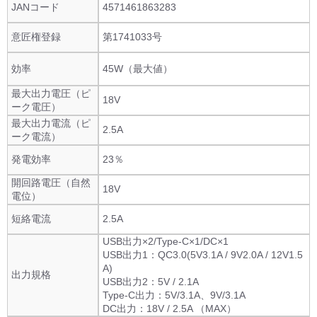
JANコード
4571461863283
意匠権登録
第1741033号
効率
45W（最大値）
最大出力電圧（ピ
18V
ーク電圧）
最大出力電流（ピ
2.5A
ーク電流）
発電効率
23％
開回路電圧（自然
18V
電位）
短絡電流
2.5A
USB出力×2/Type-C×1/DC×1
USB出力1：QC3.0(5V3.1A / 9V2.0A / 12V1.5
A)
出力規格
USB出力2：5V / 2.1A
Type-C出力：5V/3.1A、9V/3.1A
DC出力：18V / 2.5A （MAX）