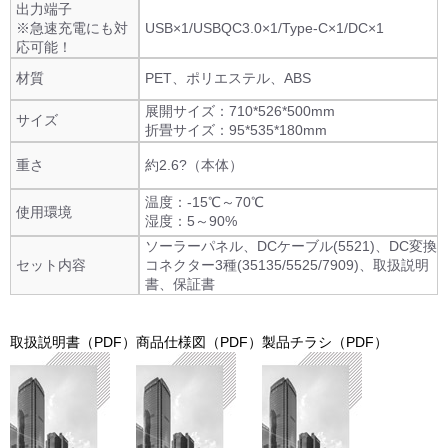
出力端子
※急速充電にも対
USB×1/USBQC3.0×1/Type-C×1/DC×1
応可能！
材質
PET、ポリエステル、ABS
展開サイズ：710*526*500mm
サイズ
折畳サイズ：95*535*180mm
重さ
約2.6?（本体）
温度：-15℃～70℃
使用環境
湿度：5～90%
ソーラーパネル、DCケーブル(5521)、DC変換
セット内容
コネクター3種(35135/5525/7909)、取扱説明
書、保証書
取扱説明書（PDF）
商品仕様図（PDF）
製品チラシ（PDF）