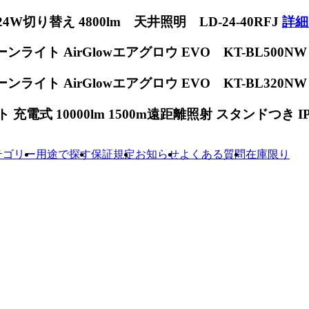
W切り替え 4800lm 天井照明 LD-24-40RFJ
詳細
ンライト AirGlowエアグロウ EVO KT-BL500N
ンライト AirGlowエアグロウ EVO KT-BL320N
電式 10000lm 1500m遠距離照射 スタンドつき IP65
テゴリー
用途で探す
保証規定
お知らせ
よくある質問
在庫限り