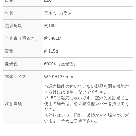
口金
E26
材質
アルミ+ガラス
照射角度
約180°
全光束（明るさ）
約840LM
質量
約115g
発光色
6000K（昼光色）
本体サイズ
W70*H128 mm
※調光機能の付いていない製品を調光機能付
き器具には使用しないでください。
※LEDは湿気に弱いです。室外と風呂場でご
注意事項
使用の場合は、必ず防湿型カバーを掛けてく
ださい。
※外箱はシワ・汚れ・破損がある場合がござ
います。予めご了承下さい。