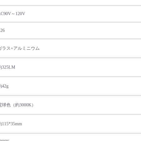
AC90V～120V
26
ガラス+アルミニウム
約325LM
約42g
電球色（約3000K）
約115*35mm