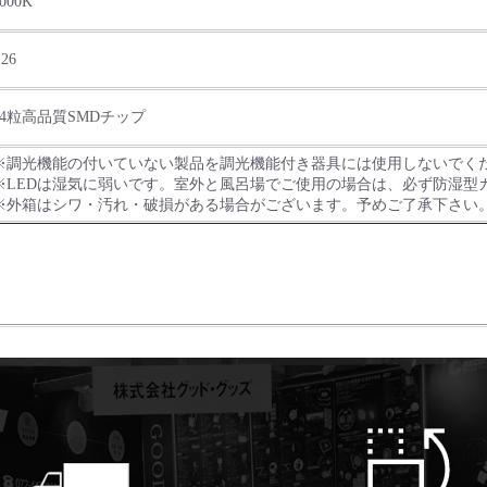
000K
26
24粒高品質SMDチップ
※調光機能の付いていない製品を調光機能付き器具には使用しないでく
※LEDは湿気に弱いです。室外と風呂場でご使用の場合は、必ず防湿型
※外箱はシワ・汚れ・破損がある場合がございます。予めご了承下さい