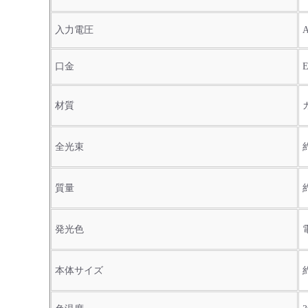
入力電圧
口金
E
材質
全光束
質量
発光色
本体サイズ