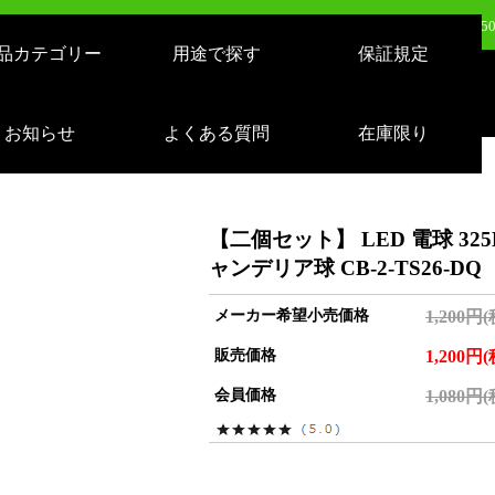
日（火）新発売：500W LEDバルーンライト AirGlowエアグロウ EVO KT-BL5
品カテゴリー
用途で探す
保証規定
日（火）新発売：320W LEDバルーンライト AirGlowエアグロウ EVO KT-BL3
売：LEDサーチライト 充電式 10000lm 1500m遠距離照射 スタンドつき IP65 
お知らせ
よくある質問
在庫限り
日（月）新発売：逆富士形 40W形/24W切り替え 4800lm 天井照明 LD-24-40
【二個セット】 LED 電球 325L
ャンデリア球 CB-2-TS26-DQ
メーカー希望小売価格
1,200円
販売価格
1,200円
会員価格
1,080円