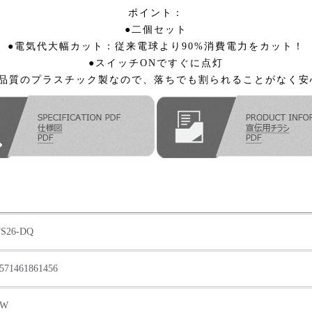
ポイント：
●二個セット
●電気代大幅カット：従来電球より90%消費電力をカット！
●スイッチONですぐに点灯
高品質のプラスチック製なので、落ちでも割られることがなく安
S26-DQ
571461861456
4W