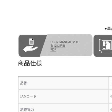
●
商品仕様
品番
T
JANコード
4
消費電力