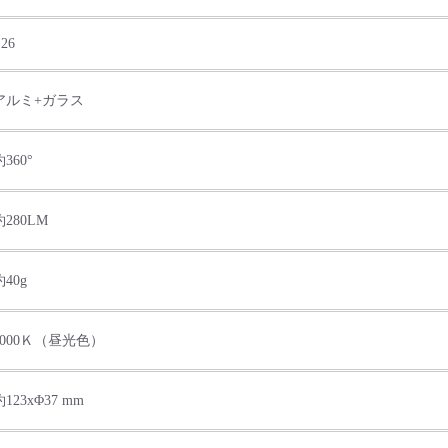
26
アルミ+ガラス
約360°
約280LM
約40g
6000Ｋ（昼光色）
約123xΦ37 mm