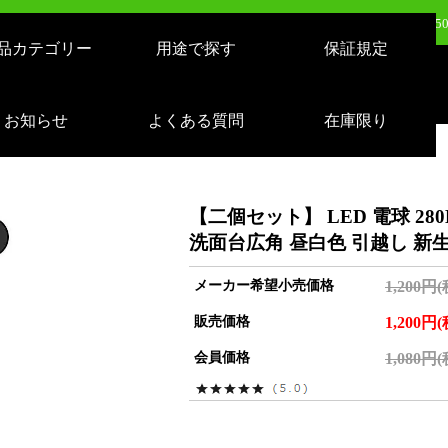
日（火）新発売：500W LEDバルーンライト AirGlowエアグロウ EVO KT-BL5
品カテゴリー
用途で探す
保証規定
日（火）新発売：320W LEDバルーンライト AirGlowエアグロウ EVO KT-BL3
売：LEDサーチライト 充電式 10000lm 1500m遠距離照射 スタンドつき IP65 
お知らせ
よくある質問
在庫限り
日（月）新発売：逆富士形 40W形/24W切り替え 4800lm 天井照明 LD-24-40
【二個セット】 LED 電球 280
洗面台広角 昼白色 引越し 新生活 
メーカー希望小売価格
1,200円
販売価格
1,200円
会員価格
1,080円