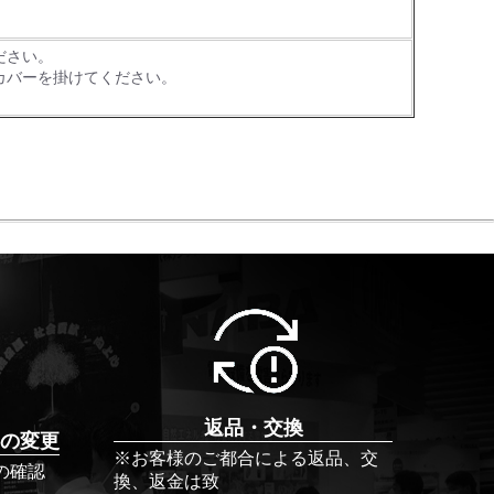
ださい。
カバーを掛けてください。
。
返品・交換
の変更
※お客様のご都合による返品、交
の確認
換、返金は致