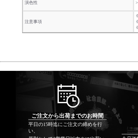
演色性
>
注意事項
ご注文から出荷までのお時間
平日の15時迄にご注文の締めを行
い、