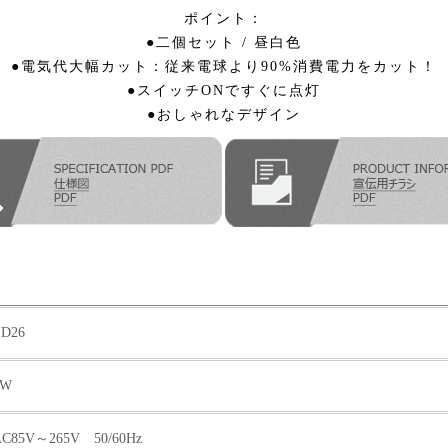
ポイント：
●二個セット / 昼白色
●電気代大幅カット：従来電球より90%消費電力をカット！
●スイッチONですぐに点灯
●おしゃれなデザイン
LD26
3W
AC85V～265V 50/60Hz