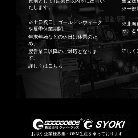
原則として1営業日以内※に出荷い
全品送
たします。
※一部
※土日祝日、ゴールデンウィーク
※北海
や夏季休業期間、
み）と
年末年始などの休日は休業のた
め、
詳しく
翌営業日以降のご対応となりま
す。
詳しくはこちら
お取引企業様募集・OEM生産を承っております