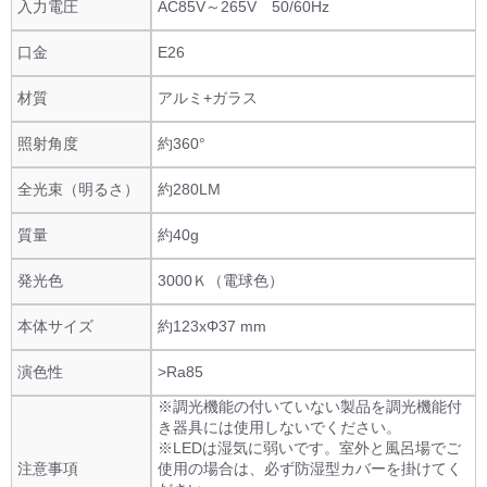
入力電圧
AC85V～265V 50/60Hz
口金
E26
材質
アルミ+ガラス
照射角度
約360°
全光束（明るさ）
約280LM
質量
約40g
発光色
3000Ｋ（電球色）
本体サイズ
約123xΦ37 mm
演色性
>Ra85
※調光機能の付いていない製品を調光機能付
き器具には使用しないでください。
※LEDは湿気に弱いです。室外と風呂場でご
注意事項
使用の場合は、必ず防湿型カバーを掛けてく