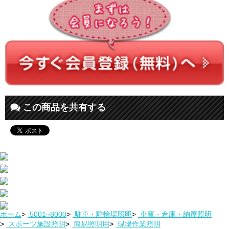
この商品を共有する
ホーム
>
5001~8000
>
駐車・駐輪場照明
>
車庫・倉庫・納屋照明
>
スポーツ施設照明
>
簡易照明用
>
現場作業照明