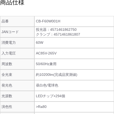
商品仕様
品番
CB-F60W001H
投光器：4571461862750
JANコード
クランプ：4571461861807
消費電力
60W
入力電圧
AC85V-265V
周波数
50/60Hz兼用
全光束
約10200lm(完成品実測値)
発光色
昼白色/電球色
光源数
LEDチップ×294個
演色性
>Ra80