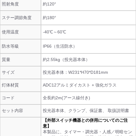
照射角度
約120°
ステー調節角度
約180°
使用温度
-40℃～60℃
防水等級
IP66（生活防水）
質量
約2.55kg（投光器本体）
サイズ
投光器本体：W231*H70*D181mm
灯体材質
ADC12アルミダイカスト + 強化ガラス
コード
全長約2m(アース線付き)
セット内容
投光器本体、クランプ、保証書、 取扱説明書
【外部スイッチ機器との併用についてのご注
意】
本製品に、タイマー・調光器・人感／明暗セン