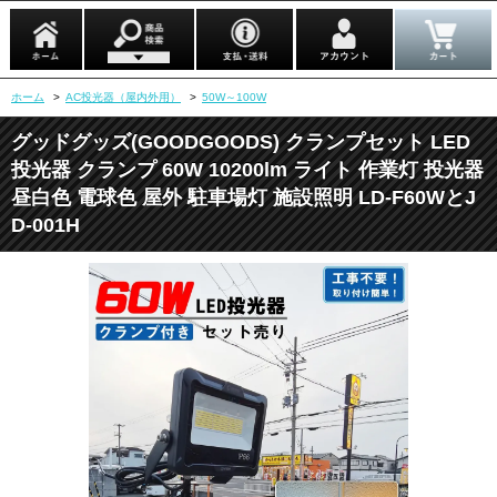
ホーム
>
AC投光器（屋内外用）
>
50W～100W
グッドグッズ(GOODGOODS) クランプセット LED
投光器 クランプ 60W 10200lm ライト 作業灯 投光器
昼白色 電球色 屋外 駐車場灯 施設照明 LD-F60WとJ
D-001H