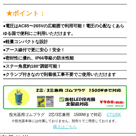
★ポイント：
●電圧はAC85〜265Vの広範囲で利用可能！電圧の心配なくあら
ゆる国で便利にご利用いただけます。
●軽量コンパクトな設計
●アース線付で更に安心！安全！
●密封性に優れ、IP66等級の防水性能
●ステー角度約180°調節可能！
●クランプ付きなので到着後工事不要でご使用いただけます
投光器用ゴムプラグ 2芯/3芯兼用 1500Wまで対応
CT125K
※投光器本体には付属しておりません。別売りでご用意しております。
購入はこちら