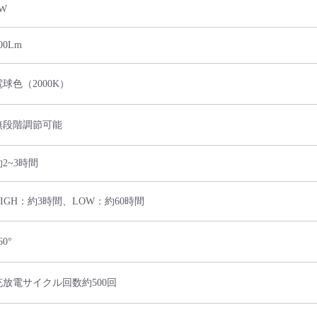
W
00Lm
電球色（2000K）
無段階調節可能
約2~3時間
HIGH：約3時間、LOW：約60時間
60°
充放電サイクル回数約500回