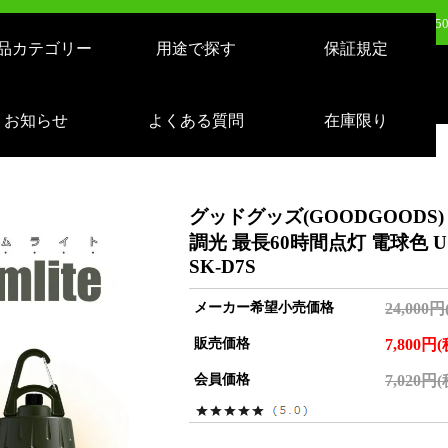
日（火）新発売：500W LEDバルーンライト AirGlowエアグロウ EVO KT-BL5
品カテゴリー
用途で探す
保証規定
日（火）新発売：320W LEDバルーンライト AirGlowエアグロウ EVO KT-BL3
売：LEDサーチライト 充電式 10000lm 1500m遠距離照射 スタンドつき IP65 
お知らせ
よくある質問
在庫限り
日（月）新発売：逆富士形 40W形/24W切り替え 4800lm 天井照明 LD-24-40
グッドグッズ(GOODGOODS) 4
調光 最長60時間点灯 電球色 
SK-D7S
メーカー希望小売価格
24,000円
販売価格
7,800円
会員価格
7,020円