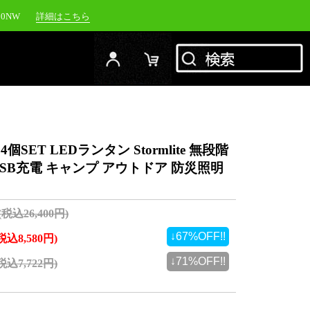
00NW
詳細はこちら
20NW
詳細はこちら
YC-1500M
詳細はこちら
RFJ
詳細はこちら
個SET LEDランタン Stormlite 無段階
USB充電 キャンプ アウトドア 防災照明
(税込26,400円)
↓67%OFF!!
(税込8,580円)
↓71%OFF!!
(税込7,722円)