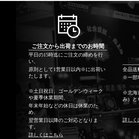
ご注文から出荷までのお時間
平日の15時迄にご注文の締めを行
い、
原則として1営業日以内※に出荷い
全品送
たします。
※一部
※土日祝日、ゴールデンウィーク
※北海
や夏季休業期間、
み）と
年末年始などの休日は休業のた
め、
詳しく
翌営業日以降のご対応となりま
す。
詳しくはこちら