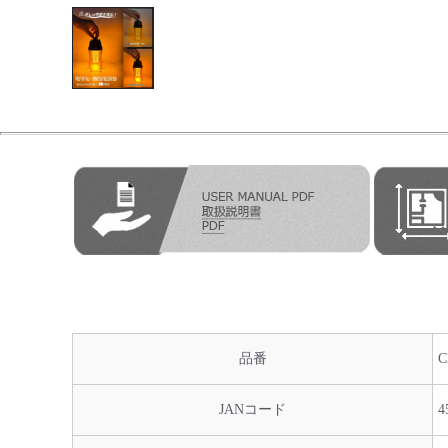
品番
C
JANコード
4