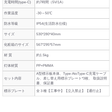
充電時間(type-C)
約7時間（5V/1A）
作業温度
-30～50℃
防水等級
IP54(生活防水仕様)
サイズ
530*280*40mm
化粧箱のサイズ
567*295*57mm
材 質
約1.5kg
灯体材質
PP+PMMA
A型標示板本体、Type-AtoType-C充電ケーブ
セット内容
ル、差し替え用標示プレート*3枚、 取扱説明
書、保証書
標示プレート
全３種【工事中】【立入禁止】【通行止】