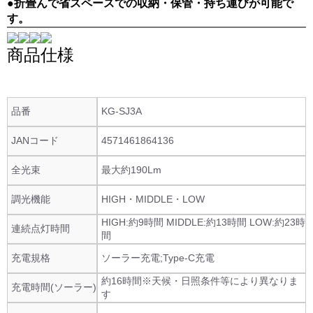
●折畳んで省スペースでの収納・保管・持ち運びが可能で
す。
商品仕様
品番
KG-SJ3A
JANコード
4571461864136
全光束
最大約190Lm
調光機能
HIGH・MIDDLE・LOW
HIGH:約9時間 MIDDLE:約13時間 LOW:約23時
連続点灯時間
間
充電規格
ソーラー充電;Type-C充電
約16時間※天候・日照条件等により異なりま
充電時間(ソーラー)
す