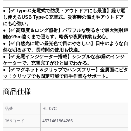
●【✅ Type-C充電式で防災・アウトドアにも最適】繰り返
し使えるUSB Type-C充電式。災害時の備えやアウトドア
にも心強い。
●【✅ 高輝度＆ロング照射】パワフルな明るさで最大照射距
離が25m遠くまで照らす。暗所や夜間作業も安心。
●【✅ 自然光に近い昼光色で目にやさしい】日中のような自
然な明るさで、長時間の使用も快適。
●【✅ 充電インジケーター搭載】シンプルな赤/緑のインジ
ケーターで、充電完了がひと目でわかる。
●【✅ マグネット＆クリップでハンズフリー】金属面にピタ
ッ！クリップでも固定可能で両手作業をサポート。
商品仕様
品番
HL-07C
JANコード
4571461864266