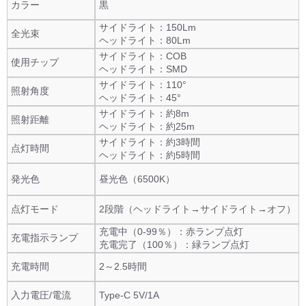
カラー
黒
サイドライト：150Lm
全光束
ヘッドライト：80Lm
サイドライト：COB
使用チップ
ヘッドライト：SMD
サイドライト：110°
照射角度
ヘッドライト：45°
サイドライト：約8m
照射距離
ヘッドライト：約25m
サイドライト：約3時間
点灯時間
ヘッドライト：約5時間
発光色
昼光色（6500K）
点灯モード
2段階（ヘッドライト→サイドライト→オフ）
充電中（0-99％）：赤ランプ点灯
充電指示ランプ
充電完了（100％）：緑ランプ点灯
充電時間
2～2.5時間
入力電圧/電流
Type-C 5V/1A