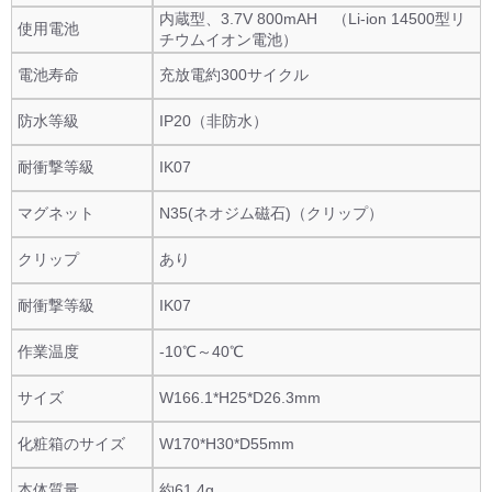
内蔵型、3.7V 800mAH （Li-ion 14500型リ
使用電池
チウムイオン電池）
電池寿命
充放電約300サイクル
防水等級
IP20（非防水）
耐衝撃等級
IK07
マグネット
N35(ネオジム磁石)（クリップ）
クリップ
あり
耐衝撃等級
IK07
作業温度
-10℃～40℃
サイズ
W166.1*H25*D26.3mm
化粧箱のサイズ
W170*H30*D55mm
本体質量
約61.4g