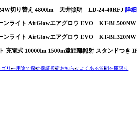
W切り替え 4800lm 天井照明 LD-24-40RFJ
詳細
ンライト AirGlowエアグロウ EVO KT-BL500N
ンライト AirGlowエアグロウ EVO KT-BL320N
電式 10000lm 1500m遠距離照射 スタンドつき IP65
テゴリー
用途で探す
保証規定
お知らせ
よくある質問
在庫限り