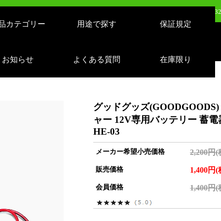
日（火）新発売：320W LEDバルーンライト AirGlowエアグロウ EVO KT-BL3
品カテゴリー
用途で探す
保証規定
売：LEDサーチライト 充電式 10000lm 1500m遠距離照射 スタンドつき IP65 
日（月）新発売：逆富士形 40W形/24W切り替え 4800lm 天井照明 LD-24-40
お知らせ
よくある質問
在庫限り
日（火）新発売：500W LEDバルーンライト AirGlowエアグロウ EVO KT-BL5
グッドグッズ(GOODGOOD
ャー 12V専用バッテリー 蓄電器 
HE-03
メーカー希望小売価格
2,200円
販売価格
1,400円
会員価格
1,400円