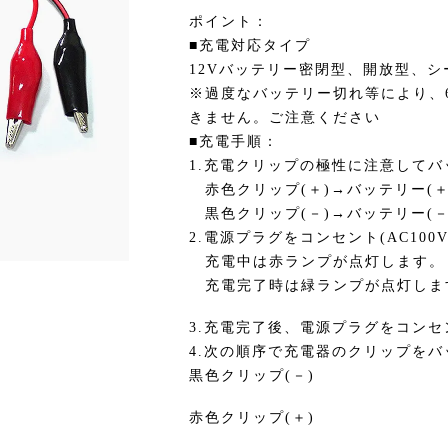
ポイント：
■充電対応タイプ
12Vバッテリー密閉型、開放型、
※過度なバッテリー切れ等により、
きません。ご注意ください
■充電手順：
1.充電クリップの極性に注意して
赤色クリップ(＋)→バッテリー(＋
黒色クリップ(－)→バッテリー(－
2.電源プラグをコンセント(AC10
充電中は赤ランプが点灯します。
充電完了時は緑ランプが点灯しま
3.充電完了後、電源プラグをコン
4.次の順序で充電器のクリップを
黒色クリップ(－)
赤色クリップ(＋)