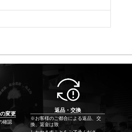
返品・交換
の変更
※お客様のご都合による返品、交
の確認
換、返金は致