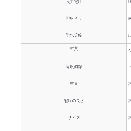
入力電圧
D
照射角度
防水等級
I
材質
角度調節
重量
配線の長さ
サイズ
約