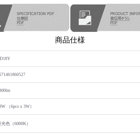
商品仕様
D18Y
571461860527
800lm
8W （6pcs x 3W）
昼光色（6000K）