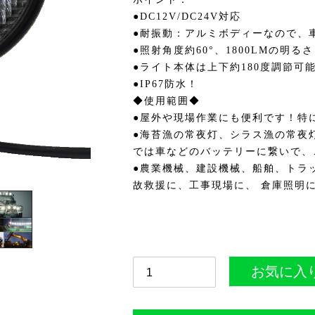
●DC12V/DC24V対応
●耐振動：アルミボディーなので、
●照射角度約60°、1800LMの明る
●ライト本体は上下約180度調節可
●IP67防水！
◆使用範囲◆
●屋外や現場作業にも便利です！特
●海苔漁の常夜灯、シラス漁の常夜
では車などのバッテリーに繋いで、
●農業機械、建設機械、船舶、トラ
故救援に、工事現場に、 倉庫照明
お気に入