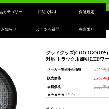
売：LEDサーチライト 充電式 10000lm 1500m遠距離照射 スタンドつき IP65 
品カテゴリー
用途で探す
保証規定
日（月）新発売：逆富士形 40W形/24W切り替え 4800lm 天井照明 LD-24-40
日（火）新発売：500W LEDバルーンライト AirGlowエアグロウ EVO KT-BL5
お知らせ
よくある質問
在庫限り
グッドグッズ(GOODGOODS) LE
対応 トラック用照明 LEDワー
メーカー希望小売価格
4,000円
販売価格
2,800円
会員価格
2,520円
ポイント：