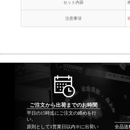
セット内容
注意事項
ご注文から出荷までのお時間
平日の15時迄にご注文の締めを行
い、
原則として1営業日以内※に出荷い
全品送