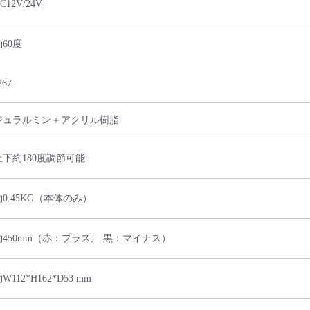
C12V/24V
約60度
P67
ジュラルミン＋アクリル樹脂
上下約180度調節可能
約0.45KG（本体のみ）
約450mm（赤：プラス; 黒：マイナス）
W112*H162*D53 mm