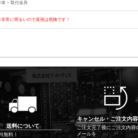
本体 + 取付金具
※非常に明るいので直視は危険です！
キャンセル・ご注文内容
送料について
ご注文完了後にご注文内容
メールを
料無料！