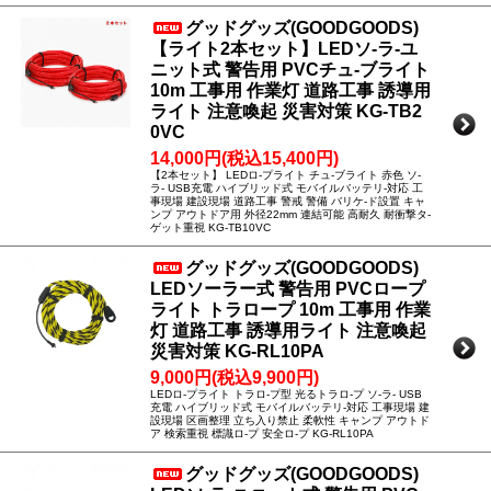
グッドグッズ(GOODGOODS)
【ライト2本セット】LEDソ-ラ-ユ
ニット式 警告用 PVCチュ-ブライト
10m 工事用 作業灯 道路工事 誘導用
ライト 注意喚起 災害対策 KG-TB2
0VC
14,000円(税込15,400円)
【2本セット】 LEDロ-プライト チュ-ブライト 赤色 ソ-
ラ- USB充電 ハイブリッド式 モバイルバッテリ-対応 工
事現場 建設現場 道路工事 警戒 警備 バリケ-ド設置 キャ
ンプ アウトドア用 外径22mm 連結可能 高耐久 耐衝撃タ-
ゲット重視 KG-TB10VC
グッドグッズ(GOODGOODS)
LEDソーラー式 警告用 PVCロープ
ライト トラロープ 10m 工事用 作業
灯 道路工事 誘導用ライト 注意喚起
災害対策 KG-RL10PA
9,000円(税込9,900円)
LEDロ-プライト トラロ-プ型 光るトラロ-プ ソ-ラ- USB
充電 ハイブリッド式 モバイルバッテリ-対応 工事現場 建
設現場 区画整理 立ち入り禁止 柔軟性 キャンプ アウトド
ア 検索重視 標識ロ-プ 安全ロ-プ KG-RL10PA
グッドグッズ(GOODGOODS)