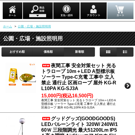
ホーム
>
公園・広場・施設照明用
公園・広場・施設照明用
おすすめ順
価格順
新着順
夜間工事 安全対策セット 光る
トラロープ 10m＋LED A型標示板
ソーラー Type-C充電 工事中 立入
禁止 通行止 区画ロープ 屋外 KG-R
L10PA KG-SJ3A
15,000円(税込16,500円)
夜間工事 安全対策セット 光るトラロープ 10m＋LED A
型標示板 ソーラー Type-C充電 工事中 立入禁止 通行止
区画ロープ 屋外 KG-RL10PA KG-SJ3A
グッドグッズ(GOODGOODS)
LEDバルーンライト 320W/ 240W/1
60Ｗ 三段階調光 最大51200Lm IP5