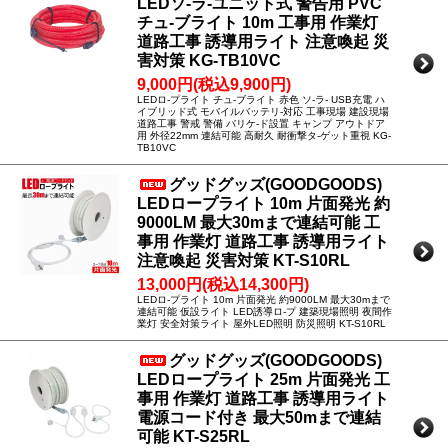
LEDソ-ラ-ユニット式 警告用 PVC
チュ-ブライト 10m 工事用 作業灯
道路工事 誘導用ライト 注意喚起 災
害対策 KG-TB10VC
9,000円(税込9,900円)
LEDロ-プライト チュ-ブライト 赤色 ソ-ラ- USB充電 ハ
イブリッド式 モバイルバッテリ-対応 工事現場 建設現場
道路工事 警戒 警備 バリケ-ド設置 キャンプ アウトドア
用 外径22mm 連結可能 高耐久 耐衝撃タ-ゲット重視 KG-
TB10VC
グッドグッズ(GOODGOODS)
LEDロープライト 10m 片面発光 約
9000LM 最大30mまで連結可能 工
事用 作業灯 道路工事 誘導用ライト
注意喚起 災害対策 KT-S10RL
13,000円(税込14,300円)
LEDロ-プライト 10m 片面発光 約9000LM 最大30mまで
連結可能 仮設ライト LED誘導ロ-プ 建築現場照明 夜間作
業灯 安全対策ライト 屋外LED照明 防災照明 KT-S10RL
グッドグッズ(GOODGOODS)
LEDロープライト 25m 片面発光 工
事用 作業灯 道路工事 誘導用ライト
電源コード付き 最大50mまで連結
可能 KT-S25RL