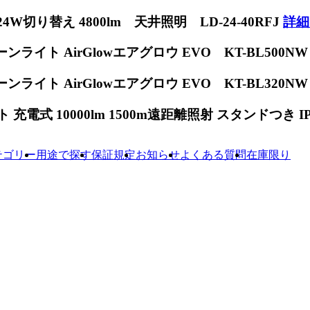
W切り替え 4800lm 天井照明 LD-24-40RFJ
詳細
ンライト AirGlowエアグロウ EVO KT-BL500N
ンライト AirGlowエアグロウ EVO KT-BL320N
電式 10000lm 1500m遠距離照射 スタンドつき IP65
テゴリー
用途で探す
保証規定
お知らせ
よくある質問
在庫限り